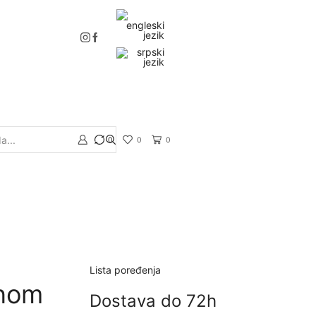
0
0
0
Search
input
Lista poređenja
čnom
Dostava do 72h