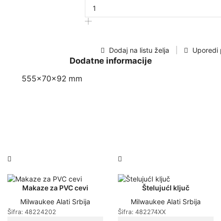
alata
od
108
delova
u
Dodaj na listu želja
Uporedi 
plastičnom
Dodatne informacije
koferu
količina
555x70x92 mm
Makaze za PVC cevi
ŠtelujućI ključ
Milwaukee Alati Srbija
Milwaukee Alati Srbija
Šifra:
48224202
Šifra:
482274XX