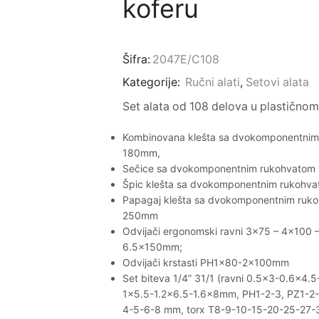
koferu
Šifra:
2047E/C108
Kategorije:
Ručni alati
,
Setovi alata
Set alata od 108 delova u plastičnom
Kombinovana klešta sa dvokomponentnim
180mm,
Sečice sa dvokomponentnim rukohvatom
Špic klešta sa dvokomponentnim rukoh
Papagaj klešta sa dvokomponentnim ruk
250mm
Odvijači ergonomski ravni 3×75 – 4×100 
6.5x150mm;
Odvijači krstasti PH1x80-2x100mm
Set biteva 1/4” 31/1 (ravni 0.5×3-0.6×4.
1×5.5-1.2×6.5-1.6x8mm, PH1-2-3, PZ1-2-3
4-5-6-8 mm, torx T8-9-10-15-20-25-27-