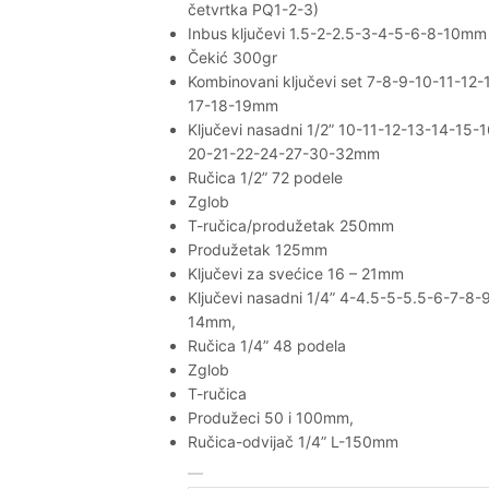
četvrtka PQ1-2-3)
Inbus ključevi 1.5-2-2.5-3-4-5-6-8-10mm
Čekić 300gr
Kombinovani ključevi set 7-8-9-10-11-12-
17-18-19mm
Ključevi nasadni 1/2” 10-11-12-13-14-15-
20-21-22-24-27-30-32mm
Ručica 1/2” 72 podele
Zglob
T-ručica/produžetak 250mm
Produžetak 125mm
Ključevi za svećice 16 – 21mm
Ključevi nasadni 1/4” 4-4.5-5-5.5-6-7-8-
14mm,
Ručica 1/4” 48 podela
Zglob
T-ručica
Produžeci 50 i 100mm,
Ručica-odvijač 1/4” L-150mm
Set