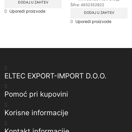
DODAJ U ZAHTEV
Šifra:
4932352822
Uporedi proizvode
DODAJ U ZAHTEV
Uporedi proizvode
ELTEC EXPORT-IMPORT D.O.O.
Pomoć pri kupovini
Korisne informacije
Kontakt informacije