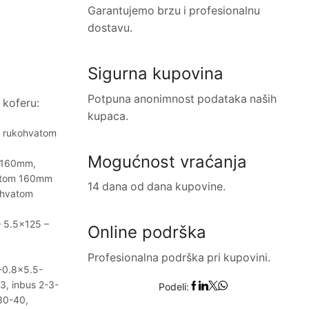
Garantujemo brzu i profesionalnu
dostavu.
Sigurna kupovina
Potpuna anonimnost podataka naših
 koferu:
kupaca.
 rukohvatom
Mogućnost vraćanja
 160mm,
vatom 160mm
14 dana od dana kupovine.
ohvatom
– 5.5×125 –
Online podrška
Profesionalna podrška pri kupovini.
5-0.8×5.5-
, inbus 2-3-
Podeli:
30-40,