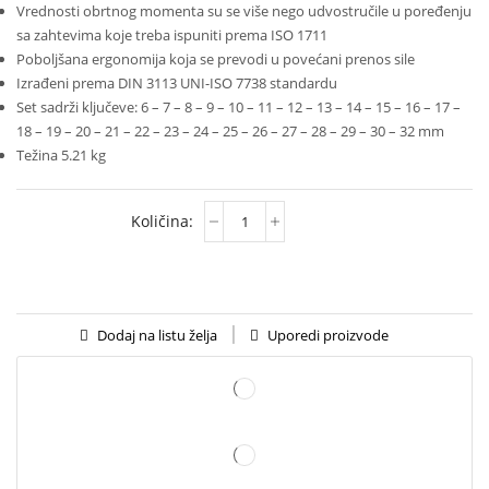
Vrednosti obrtnog momenta su se više nego udvostručile u poređenju
sa zahtevima koje treba ispuniti prema ISO 1711
Poboljšana ergonomija koja se prevodi u povećani prenos sile
Izrađeni prema DIN 3113 UNI-ISO 7738 standardu
Set sadrži ključeve: 6 – 7 – 8 – 9 – 10 – 11 – 12 – 13 – 14 – 15 – 16 – 17 –
18 – 19 – 20 – 21 – 22 – 23 – 24 – 25 – 26 – 27 – 28 – 29 – 30 – 32 mm
Težina 5.21 kg
Uporedi proizvode
Dodaj na listu želja