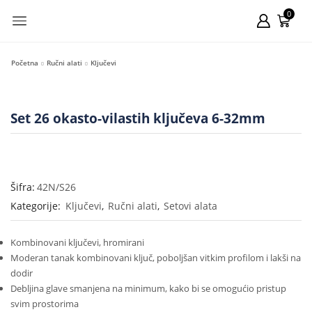
0
Početna
Ručni alati
Ključevi
Set 26 okasto-vilastih ključeva 6-32mm
Šifra:
42N/S26
Kategorije:
Ključevi
,
Ručni alati
,
Setovi alata
Kombinovani ključevi, hromirani
Moderan tanak kombinovani ključ, poboljšan vitkim profilom i lakši na
dodir
Debljina glave smanjena na minimum, kako bi se omogućio pristup
svim prostorima