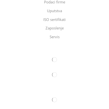
Podaci firme
Uputstva
ISO sertifikati
Zaposlenje
Servis
Eltec Export-Import Beograd
Eltec Export-Import Novi Sad