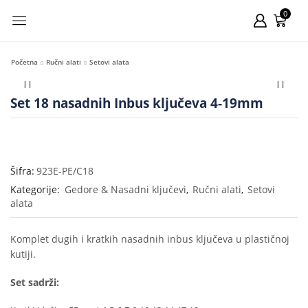
0
Početna
Ručni alati
Setovi alata
Set 18 nasadnih Inbus ključeva 4-19mm
Šifra:
923E-PE/C18
Kategorije:
Gedore & Nasadni ključevi
,
Ručni alati
,
Setovi
alata
Komplet dugih i kratkih nasadnih inbus ključeva u plastičnoj
kutiji.
Set sadrži: