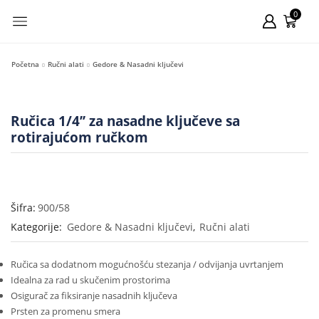
0
Početna
Ručni alati
Gedore & Nasadni ključevi
Ručica 1/4’’ za nasadne ključeve sa
rotirajućom ručkom
Šifra:
900/58
Kategorije:
Gedore & Nasadni ključevi
,
Ručni alati
Ručica sa dodatnom mogućnošću stezanja / odvijanja uvrtanjem
Idealna za rad u skučenim prostorima
Osigurač za fiksiranje nasadnih ključeva
Prsten za promenu smera