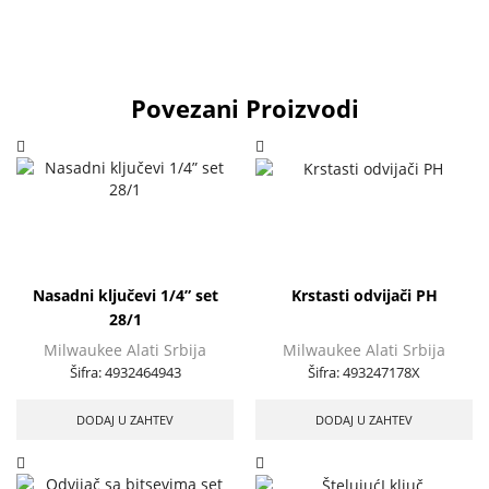
Povezani Proizvodi
Nasadni ključevi 1/4” set
Krstasti odvijači PH
28/1
Milwaukee Alati Srbija
Milwaukee Alati Srbija
Šifra:
4932464943
Šifra:
493247178X
DODAJ U ZAHTEV
DODAJ U ZAHTEV