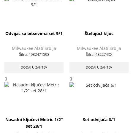
Odvijač sa bitsevima set 9/1
ŠtelujućI ključ
Milwaukee Alati Srbija
Milwaukee Alati Srbija
Šifra:
4932471598
Šifra:
482274XX
DODAJ U ZAHTEV
DODAJ U ZAHTEV
Nasadni ključevi Metric 1/2”
Set odvijača 6/1
set 28/1