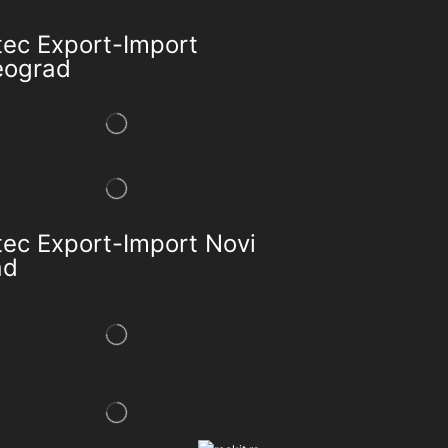
tec Export-Import
eograd
tec Export-Import Novi
ad