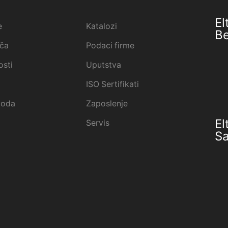
El
e
Katalozi
B
ača
Podaci firme
osti
Uputstva
ISO Sertifikati
voda
Zaposlenje
El
Servis
S