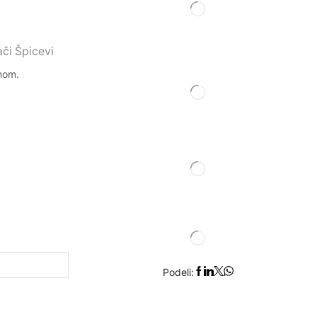
ači Špicevi
inom.
Podeli: