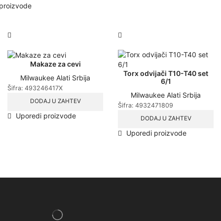
proizvode
Makaze za cevi
Torx odvijači T10-T40 set
Milwaukee Alati Srbija
6/1
Šifra:
493246417X
Milwaukee Alati Srbija
DODAJ U ZAHTEV
Šifra:
4932471809
Uporedi proizvode
DODAJ U ZAHTEV
Uporedi proizvode