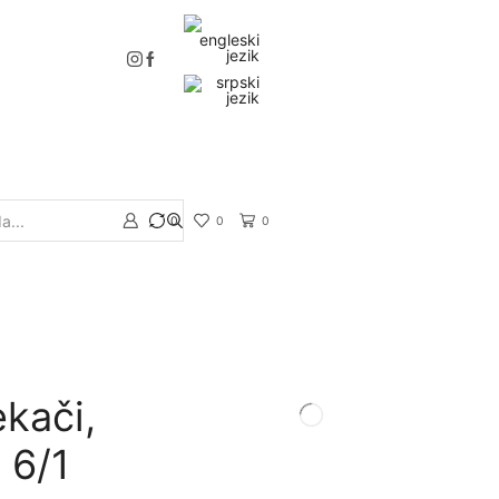
0
0
0
kači,
 6/1