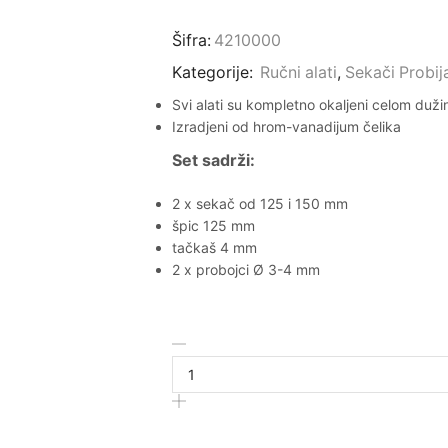
Šifra:
4210000
Kategorije:
Ručni alati
,
Sekači Probij
Svi alati su kompletno okaljeni celom duž
Izradjeni od hrom-vanadijum čelika
Set sadrži:
2 x sekač od 125 i 150 mm
špic 125 mm
tačkaš 4 mm
2 x probojci Ø 3-4 mm