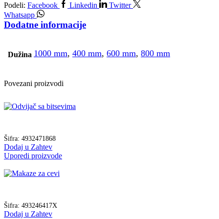
Podeli:
Facebook
Linkedin
Twitter
Whatsapp
Dodatne informacije
1000 mm
,
400 mm
,
600 mm
,
800 mm
Dužina
Povezani proizvodi
Šifra:
4932471868
Dodaj u Zahtev
Uporedi proizvode
Šifra:
493246417X
Dodaj u Zahtev