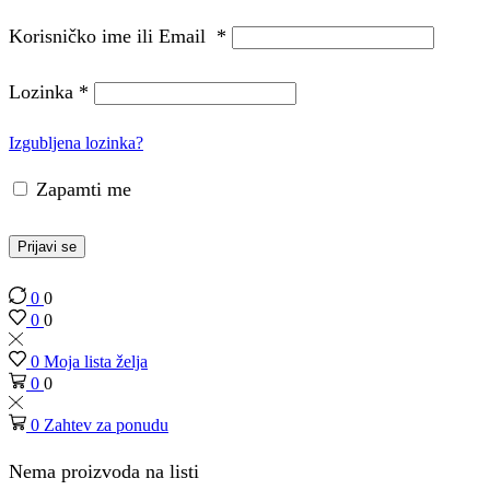
Korisničko ime ili Email
*
Lozinka
*
Izgubljena lozinka?
Zapamti me
Prijavi se
0
0
0
0
0
Moja lista želja
0
0
0
Zahtev za ponudu
Nema proizvoda na listi