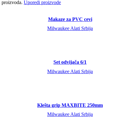
ci proizvoda.
Uporedi proizvode
Makaze za PVC cevi
Milwaukee Alati Srbija
Set odvijača 6/1
Milwaukee Alati Srbija
Klešta grip MAXBITE 250mm
Milwaukee Alati Srbija