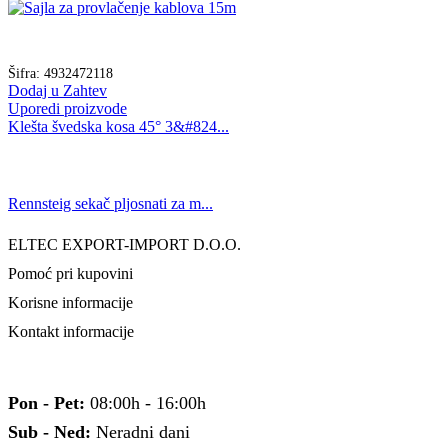
Šifra:
4932472118
Dodaj u Zahtev
Uporedi proizvode
Klešta švedska kosa 45° 3&#824...
Rennsteig sekač pljosnati za m...
ELTEC EXPORT-IMPORT D.O.O.
Pomoć pri kupovini
Korisne informacije
Kontakt informacije
Pon - Pet:
08:00h - 16:00h
Sub - Ned:
Neradni dani