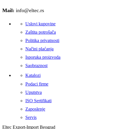
Mail:
info@eltec.rs
Uslovi kupovine
Zaštita potrošača
Politika privatnosti
Načini plaćanja
Isporuka proizvoda
Saobraznost
Katalozi
Podaci firme
Uputstva
ISO Sertifikati
Zaposlenje
Servis
Eltec Export-Import Beograd