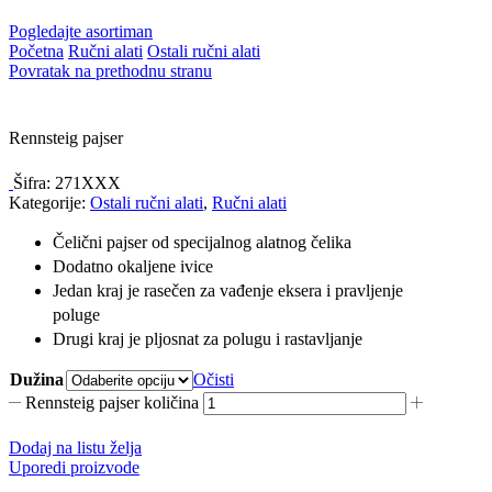
Pogledajte asortiman
Početna
Ručni alati
Ostali ručni alati
Povratak na prethodnu stranu
Rennsteig pajser
Šifra:
271XXX
Kategorije:
Ostali ručni alati
,
Ručni alati
Čelični pajser od specijalnog alatnog čelika
Dodatno okaljene ivice
Jedan kraj je rasečen za vađenje eksera i pravljenje
poluge
Drugi kraj je pljosnat za polugu i rastavljanje
Dužina
Očisti
Rennsteig pajser količina
Dodaj na listu želja
Uporedi proizvode