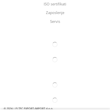
ISO sertifikati
Zaposlenje
Servis
Eltec Export-Import Beograd
Eltec Export-Import Novi Sad
© 2024 | ELTEC EXPORT-IMPORT d.o.o.