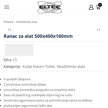
0
Početna
Skladištenje alata
Ranac za alat 500x400x180mm
Šifra:
C5
Kategorije:
Kutije Klaseri Torbe
,
Skladištenje alata
6 spoljnih džepova
2 prostrana unutrašnja džepa
unutrašnja pomerljiva pregrada sa nosačima alata
baza od plastičnog materijala otpornog na vodu
dvostruka sigurnosna vezica za pričvršćivanje ranca na leđima
podstavljen ergonomski leđni deo