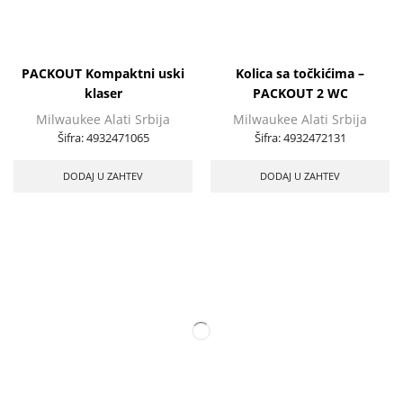
PACKOUT Kompaktni uski
Kolica sa točkićima –
klaser
PACKOUT 2 WC
Milwaukee Alati Srbija
Milwaukee Alati Srbija
Šifra:
4932471065
Šifra:
4932472131
DODAJ U ZAHTEV
DODAJ U ZAHTEV