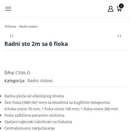
0
Početna
Radni stolovi
Radni sto 2m sa 6 fioka
Šifra:
C59A-O
Kategorija:
Radni stolovi
Radna ploča od višeslojnog drveta
Šest fioka (588×367 mm) sa klizačima sa kugličnim ležajevima:
4 fioke visine 70 mm, 1 fioka visine 140 mm, 1 fioka visine 280 mm
Fioke zaštićene penastim ulošcima
Ojačani najlonski rukohvati na fiokama
Centralizovano zaključavanje