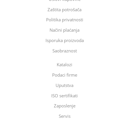
Zaštita potrošača
Politika privatnosti
Načini plaćanja
Isporuka proizvoda
Saobraznost
Katalozi
Podaci firme
Uputstva
ISO sertifikati
Zaposlenje
Servis
Eltec Export-Import Beograd