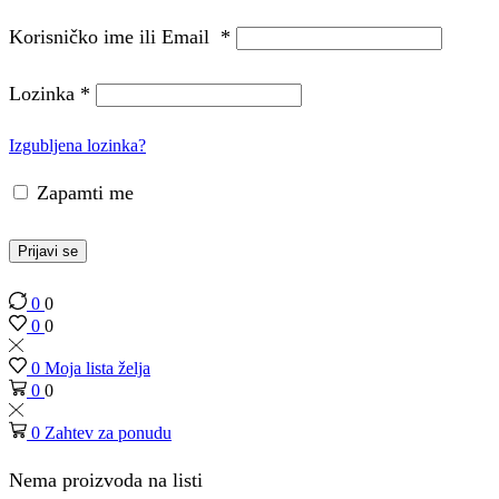
Korisničko ime ili Email
*
Lozinka
*
Izgubljena lozinka?
Zapamti me
Prijavi se
0
0
0
0
0
Moja lista želja
0
0
0
Zahtev za ponudu
Nema proizvoda na listi