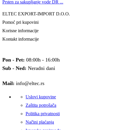
Prsten za sakupljanje vode DR ...
ELTEC EXPORT-IMPORT D.O.O.
Pomoć pri kupovini
Korisne informacije
Kontakt informacije
Pon - Pet:
08:00h - 16:00h
Sub - Ned:
Neradni dani
Mail:
info@eltec.rs
Uslovi kupovine
Zaštita potrošača
Politika privatnosti
Načini plaćanja