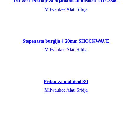
DR350T Postolje za dijamantsku bušilicu DD2-350C
Milwaukee Alati Srbija
Stepenasta burgija 4-20mm SHOCKWAVE
Milwaukee Alati Srbija
Pribor za multitool 8/1
Milwaukee Alati Srbija