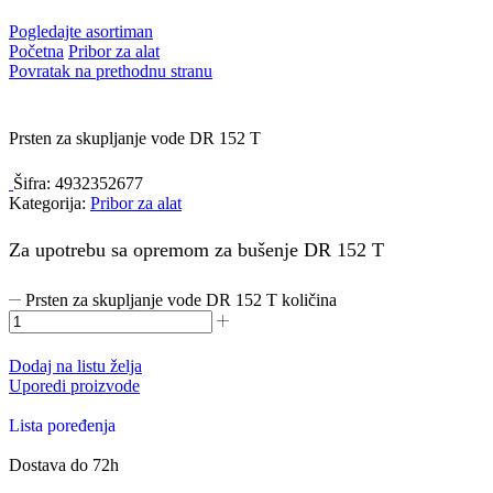
Pogledajte asortiman
Početna
Pribor za alat
Povratak na prethodnu stranu
Prsten za skupljanje vode DR 152 T
Šifra:
4932352677
Kategorija:
Pribor za alat
Za upotrebu sa opremom za bušenje DR 152 T
Prsten za skupljanje vode DR 152 T količina
Dodaj na listu želja
Uporedi proizvode
Lista poređenja
Dostava do 72h