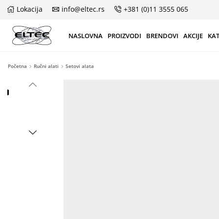
Lokacija
info@eltec.rs
+381 (0)11 3555 065
NASLOVNA
PROIZVODI
BRENDOVI
AKCIJE
KA
Početna
Ručni alati
Setovi alata