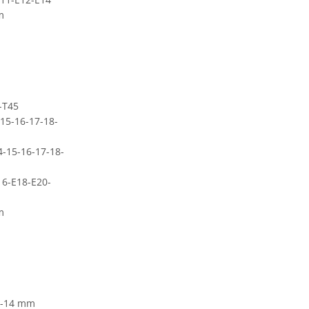
m
-T45
-15-16-17-18-
4-15-16-17-18-
16-E18-E20-
m
12-14 mm