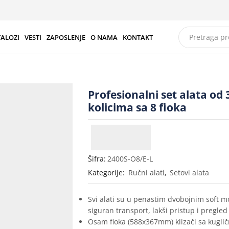
TALOZI
VESTI
ZAPOSLENJE
O NAMA
KONTAKT
Profesionalni set alata od 
kolicima sa 8 fioka
Šifra:
2400S-O8/E-L
Kategorije:
Ručni alati
,
Setovi alata
Svi alati su u penastim dvobojnim soft 
siguran transport, lakši pristup i pregled
Osam fioka (588x367mm) klizači sa kugli