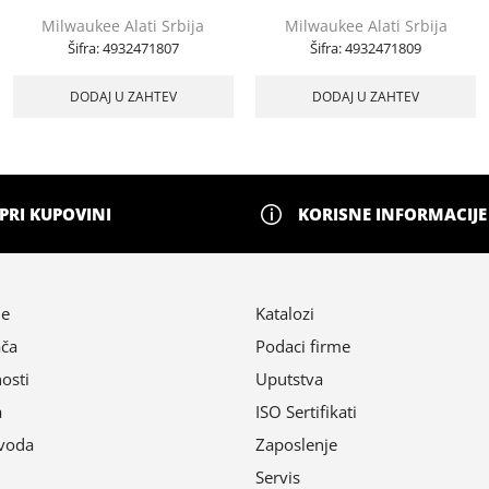
Milwaukee Alati Srbija
Milwaukee Alati Srbija
Šifra:
4932471807
Šifra:
4932471809
DODAJ U ZAHTEV
DODAJ U ZAHTEV
PRI KUPOVINI
KORISNE INFORMACIJE
ne
Katalozi
ača
Podaci firme
nosti
Uputstva
a
ISO Sertifikati
zvoda
Zaposlenje
Servis