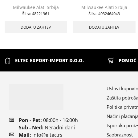
Milwaukee Alati Srbija
Milwaukee Alati Srbija
Šifra:
48221961
Šifra:
4932464943
DODAJ U ZAHTEV
DODAJ U ZAHTEV
ELTEC EXPORT-IMPORT D.O.O.
POMOĆ 
Uslovi kupovi
Zaštita potroš
Politika privat
Načini plaćanj
Pon - Pet:
08:00h - 16:00h
Isporuka proi
Sub - Ned:
Neradni dani
Mail:
info@eltec.rs
Saobraznost