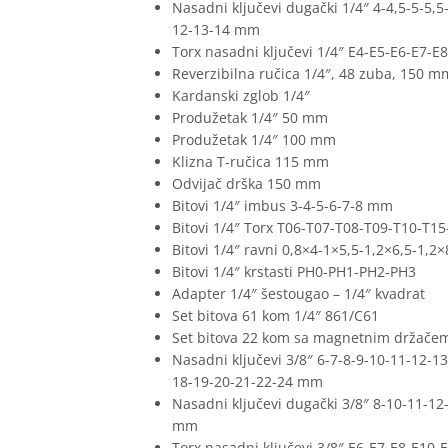
Nasadni ključevi dugački 1/4″ 4-4,5-5-5,5
12-13-14 mm
Torx nasadni ključevi 1/4″ E4-E5-E6-E7-E
Reverzibilna ručica 1/4″, 48 zuba, 150 m
Kardanski zglob 1/4″
Produžetak 1/4″ 50 mm
Produžetak 1/4″ 100 mm
Klizna T-ručica 115 mm
Odvijač drška 150 mm
Bitovi 1/4″ imbus 3-4-5-6-7-8 mm
Bitovi 1/4″ Torx T06-T07-T08-T09-T10-T1
Bitovi 1/4″ ravni 0,8×4-1×5,5-1,2×6,5-1,
Bitovi 1/4″ krstasti PH0-PH1-PH2-PH3
Adapter 1/4″ šestougao – 1/4″ kvadrat
Set bitova 61 kom 1/4″ 861/C61
Set bitova 22 kom sa magnetnim držače
Nasadni ključevi 3/8″ 6-7-8-9-10-11-12-1
18-19-20-21-22-24 mm
Nasadni ključevi dugački 3/8″ 8-10-11-12
mm
Torx nasadni ključevi 3/8″ E6-E7-E8-E10-