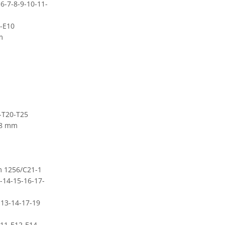
-6-7-8-9-10-11-
8-E10
m
5-T20-T25
2×8 mm
m 1256/C21-1
3-14-15-16-17-
-13-14-17-19
E11-E12-E14