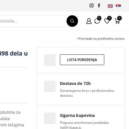
0
0
0
Povratak na prethodnu stranu
398 dela u
LISTA POREĐENJA
Dostava do 72h
Garantujemo brzu i profesionalnu
dostavu.
modulima za
Sigurna kupovina
 alata
Potpuna anonimnost podataka
čnim ležajima
naših kupaca.