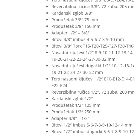
Reverzibilna ručica 3/8″, 72 zuba, 205 m
Kardanski zglob 3/8″
Produžetak 3/8″ 75 mm
Produžetak 3/8″ 150 mm
Adapter 1/2″ – 3/8″
Bitovi 3/8″ imbus 4-5-6-7-8-9-10 mm
Bitovi 3/8″ Torx T15-T20-T25-T27-T30-T40
Nasadni ključevi 1/2″ 8-9-10-11-12-13-14
19-20-21-22-23-24-27-30-32 mm
Nasadni ključevi dugački 1/2″ 10-12-13-1
19-21-22-24-27-30-32 mm
Torx nasadni ključevi 1/2″ E10-E12-E14-E
E22-E24
Reverzibilna ručica 1/2″, 72 zuba, 260 m
Kardanski zglob 1/2″
Produžetak 1/2″ 125 mm
Produžetak 1/2″ 250 mm
Adapter 3/8″ – 1/2″
Bitovi 1/2″ imbus 5-6-7-8-9-10-12-14 mm
Bitovi 1/2″ imbus dugački 5-6-7-8-9-10-