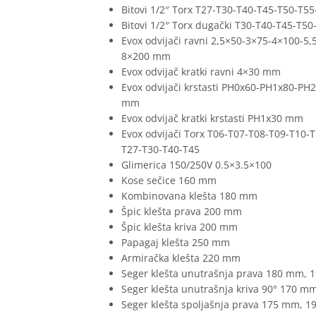
Bitovi 1/2″ Torx T27-T30-T40-T45-T50-T55
Bitovi 1/2″ Torx dugački T30-T40-T45-T50
Evox odvijači ravni 2,5×50-3×75-4×100-5,
8×200 mm
Evox odvijač kratki ravni 4×30 mm
Evox odvijači krstasti PH0x60-PH1x80-P
mm
Evox odvijač kratki krstasti PH1x30 mm
Evox odvijači Torx T06-T07-T08-T09-T10-
T27-T30-T40-T45
Glimerica 150/250V 0.5×3.5×100
Kose sečice 160 mm
Kombinovana klešta 180 mm
Špic klešta prava 200 mm
Špic klešta kriva 200 mm
Papagaj klešta 250 mm
Armiračka klešta 220 mm
Seger klešta unutrašnja prava 180 mm,
Seger klešta unutrašnja kriva 90° 170 
Seger klešta spoljašnja prava 175 mm, 