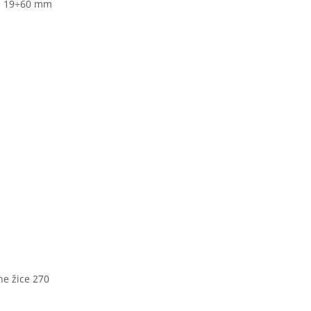
m, 19÷60 mm
ne žice 270