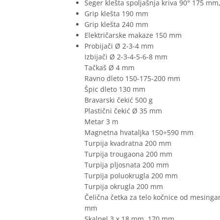
Seger klešta spoljašnja kriva 90° 175 m
Grip klešta 190 mm
Grip klešta 240 mm
Električarske makaze 150 mm
Probijači Ø 2-3-4 mm
Izbijači Ø 2-3-4-5-6-8 mm
Tačkaš Ø 4 mm
Ravno dleto 150-175-200 mm
Špic dleto 130 mm
Bravarski čekić 500 g
Plastični čekić Ø 35 mm
Metar 3 m
Magnetna hvataljka 150÷590 mm
Turpija kvadratna 200 mm
Turpija trougaona 200 mm
Turpija pljosnata 200 mm
Turpija poluokrugla 200 mm
Turpija okrugla 200 mm
Čelična četka za telo kočnice od mesinga
mm
Skalpel 3 x 18 mm, 170 mm