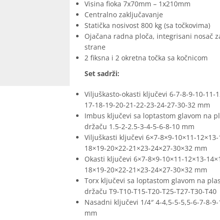
Visina fioka 7x70mm – 1x210mm
Centralno zaključavanje
Statička nosivost 800 kg (sa točkovima)
Ojačana radna ploča, integrisani nosač z
strane
2 fiksna i 2 okretna točka sa kočnicom
Set sadrži:
Viljuškasto-okasti ključevi 6-7-8-9-10-11-
17-18-19-20-21-22-23-24-27-30-32 mm
Imbus ključevi sa loptastom glavom na p
držaču 1.5-2-2.5-3-4-5-6-8-10 mm
Viljuškasti ključevi 6×7-8×9-10×11-12×13
18×19-20×22-21×23-24×27-30×32 mm
Okasti ključevi 6×7-8×9-10×11-12×13-14×
18×19-20×22-21×23-24×27-30×32 mm
Torx ključevi sa loptastom glavom na pla
držaču T9-T10-T15-T20-T25-T27-T30-T40
Nasadni ključevi 1/4″ 4-4,5-5-5,5-6-7-8-9
mm