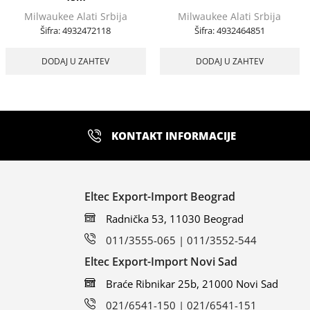
Milwaukee Alati Srbija
Milwaukee Alati Srbija
Šifra:
4932472118
Šifra:
4932464851
DODAJ U ZAHTEV
DODAJ U ZAHTEV
KONTAKT INFORMACIJE
Eltec Export-Import Beograd
Radnička 53, 11030 Beograd
011/3555-065 | 011/3552-544
Eltec Export-Import Novi Sad
Braće Ribnikar 25b, 21000 Novi Sad
021/6541-150 | 021/6541-151