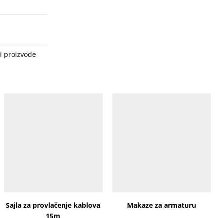
i proizvode
Sajla za provlačenje kablova
Makaze za armaturu
15m