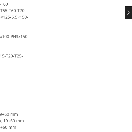
-T60
-T55-T60-T70
5×125-6,5×150-
H2x100-PH3x150
T15-T20-T25-
 19÷60 mm
mm, 19÷60 mm
19÷60 mm