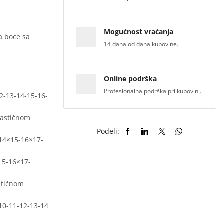
Mogućnost vraćanja
a boce sa
14 dana od dana kupovine.
Online podrška
Profesionalna podrška pri kupovini.
12-13-14-15-16-
lastičnom
Podeli:
-14×15-16×17-
15-16×17-
stičnom
-10-11-12-13-14