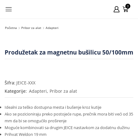
0
Početna
Pribor za alat
Adapteri
Produžetak za magnetnu bušilicu 50/100mm
Šifra:
JEICE-XXX
Kategorije:
Adapteri
,
Pribor za alat
Idealni za teško dostupna mesta i bušenje kroz kutije
Ako se pozicioniraju preko postojeće rupe, prečnik mora biti veći od 35
mm da bi se omogućilo proširenje
Moguće kombinovati sa drugim JEICE nastavkom za dodatnu dužinu
Prihvat Weldon 19 mm