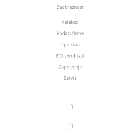
Saobraznost
Katalozi
Podaci firme
Uputstva
ISO sertifikati
Zaposlenje
Servis
Eltec Export-Import Beograd