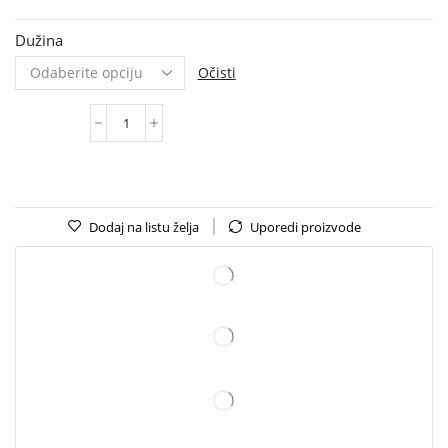
Dužina
Očisti
Dodaj na listu želja
Uporedi proizvode