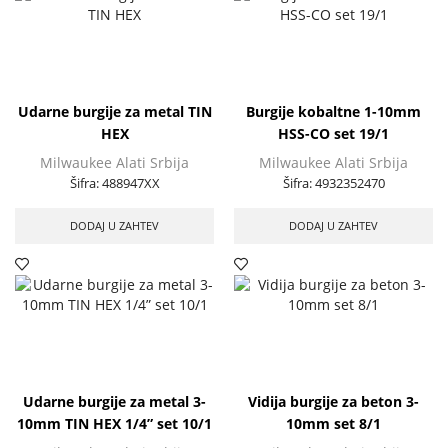
Udarne burgije za metal TIN
Burgije kobaltne 1-10mm
HEX
HSS-CO set 19/1
Milwaukee Alati Srbija
Milwaukee Alati Srbija
Šifra:
488947XX
Šifra:
4932352470
DODAJ U ZAHTEV
DODAJ U ZAHTEV
Udarne burgije za metal 3-
Vidija burgije za beton 3-
10mm TIN HEX 1/4” set 10/1
10mm set 8/1