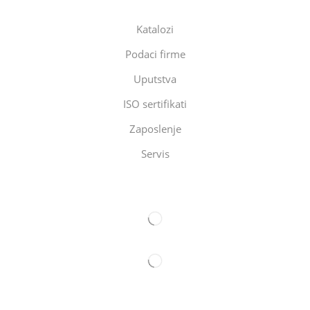
Katalozi
Podaci firme
Uputstva
ISO sertifikati
Zaposlenje
Servis
Eltec Export-Import Beograd
Eltec Export-Import Novi Sad