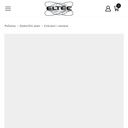
0
Početna
Električni alati
Cirkulari i testere