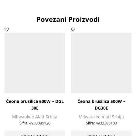
Povezani Proizvodi
Čeona brusilica 600W – DGL
Čeona brusilica 500W –
30E
DG30E
Milwaukee Alati Srbija
Milwaukee Alati Srbija
Šifra:
4933385120
Šifra:
4933385100