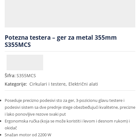
Potezna testera – ger za metal 355mm
S355MCS
Šifra:
S355MCS
Kategorije:
Cirkulari i testere
,
Električni alati
Poseduje precizno podesivi sto za ger, 3-pozicionu glavu testere i
podesivi sistem sa dve prednje stege obezbeđujući kvalitetne, precizne
i lako ponovljive rezove svaki put
Ergonomska ručka (koja se može koristiti i levom i desnom rukom) i
okidač
Snažan motor od 2200 W