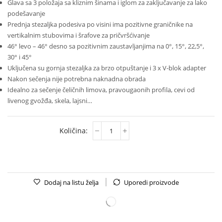
Glava sa 3 položaja sa kliznim šinama i iglom za zaključavanje za lako
podešavanje
Prednja stezaljka podesiva po visini ima pozitivne graničnike na
vertikalnim stubovima i šrafove za pričvršćivanje
46° levo – 46° desno sa pozitivnim zaustavljanjima na 0°, 15°, 22,5°,
30° i 45°
Uključena su gornja stezaljka za brzo otpuštanje i 3 x V-blok adapter
Nakon sečenja nije potrebna naknadna obrada
Idealno za sečenje čeličnih limova, pravougaonih profila, cevi od
livenog gvožđa, skela, lajsni…
Dodaj na listu želja
Uporedi proizvode