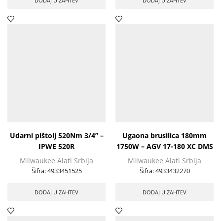
DODAJ U ZAHTEV
DODAJ U ZAHTEV
Udarni pištolj 520Nm 3/4” –
Ugaona brusilica 180mm
IPWE 520R
1750W – AGV 17-180 XC DMS
Milwaukee Alati Srbija
Milwaukee Alati Srbija
Šifra:
4933451525
Šifra:
4933432270
DODAJ U ZAHTEV
DODAJ U ZAHTEV