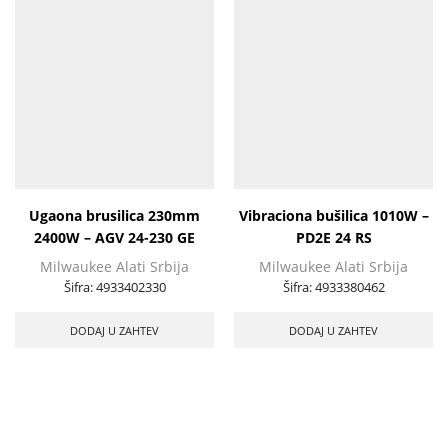
Ugaona brusilica 230mm
Vibraciona bušilica 1010W –
2400W – AGV 24-230 GE
PD2E 24 RS
Milwaukee Alati Srbija
Milwaukee Alati Srbija
Šifra:
4933402330
Šifra:
4933380462
DODAJ U ZAHTEV
DODAJ U ZAHTEV