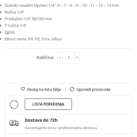
Duboki nasadni ključevi 1/4″: 6 – 7 – 8 – 9 – 10 – 11 – 12 – 13 mm
Ručica 1/4”
Produžeci 1/4” 50/100 mm
T-ručica 1/4”
Zglob
Bitovi: ravni, PH, PZ, Torx, inbus
Dodaj na listu želja
Uporedi proizvode
LISTA POREĐENJA
Dostava do 72h
Garantujemo brzu i profesionalnu dostavu.