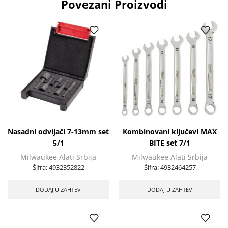
Povezani Proizvodi
Nasadni odvijači 7-13mm set
Kombinovani ključevi MAX
5/1
BITE set 7/1
Milwaukee Alati Srbija
Milwaukee Alati Srbija
Šifra:
4932352822
Šifra:
4932464257
DODAJ U ZAHTEV
DODAJ U ZAHTEV