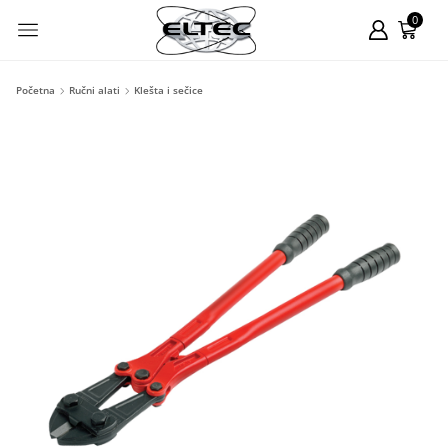
0
Početna
Ručni alati
Klešta i sečice