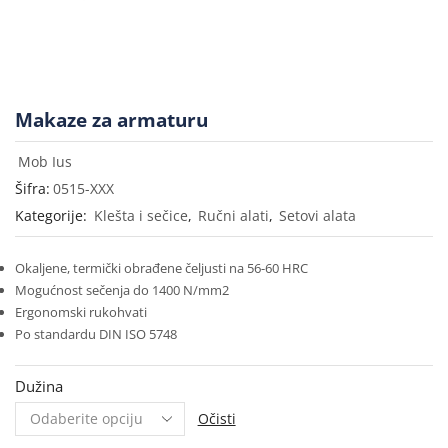
Makaze za armaturu
Mob Ius
Šifra:
0515-XXX
Kategorije:
Klešta i sečice
,
Ručni alati
,
Setovi alata
Okaljene, termički obrađene čeljusti na 56-60 HRC
Mogućnost sečenja do 1400 N/mm2
Ergonomski rukohvati
Po standardu DIN ISO 5748
Dužina
Očisti