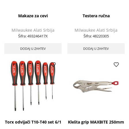
Makaze za cevi
Testera ručna
Milwaukee Alati Srbija
Milwaukee Alati Srbija
Šifra:
493246417X
Šifra:
48220305
DODAJ U ZAHTEV
DODAJ U ZAHTEV
Torx odvijači T10-T40 set 6/1
Klešta grip MAXBITE 250mm