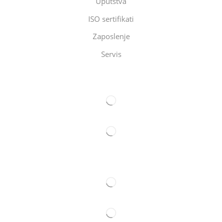
Uputstva
ISO sertifikati
Zaposlenje
Servis
Eltec Export-Import Beograd
Eltec Export-Import Novi Sad