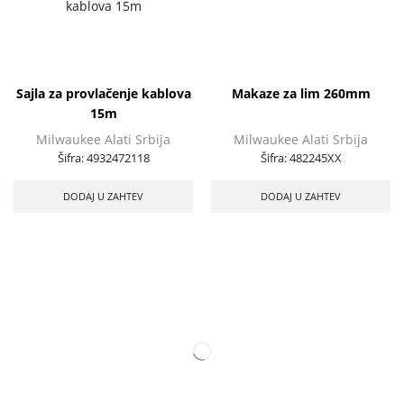
Sajla za provlačenje kablova
Makaze za lim 260mm
15m
Milwaukee Alati Srbija
Milwaukee Alati Srbija
Šifra:
4932472118
Šifra:
482245XX
DODAJ U ZAHTEV
DODAJ U ZAHTEV