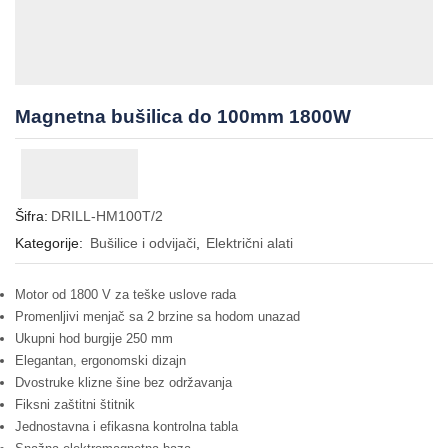
Magnetna bušilica do 100mm 1800W
Šifra:
DRILL-HM100T/2
Kategorije:
Bušilice i odvijači
,
Električni alati
Motor od 1800 V za teške uslove rada
Promenljivi menjač sa 2 brzine sa hodom unazad
Ukupni hod burgije 250 mm
Elegantan, ergonomski dizajn
Dvostruke klizne šine bez održavanja
Fiksni zaštitni štitnik
Jednostavna i efikasna kontrolna tabla