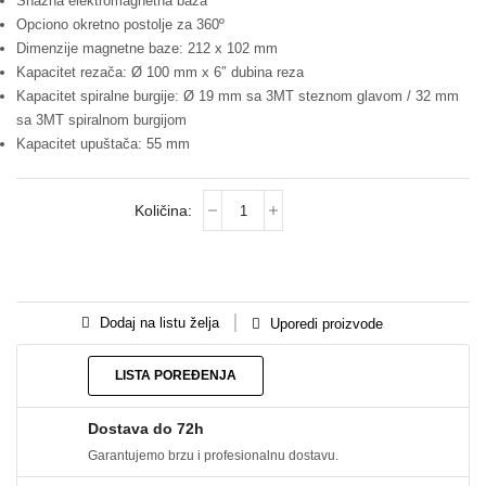
Snažna elektromagnetna baza
Opciono okretno postolje za 360º
Dimenzije magnetne baze: 212 x 102 mm
Kapacitet rezača: Ø 100 mm x 6″ dubina reza
Kapacitet spiralne burgije: Ø 19 mm sa 3MT steznom glavom / 32 mm
sa 3MT spiralnom burgijom
Kapacitet upuštača: 55 mm
Dodaj na listu želja
Uporedi proizvode
LISTA POREĐENJA
Dostava do 72h
Garantujemo brzu i profesionalnu dostavu.