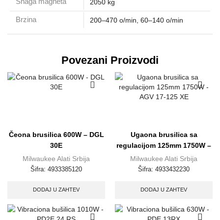
Snaga magneta
2050 kg
Brzina
200–470 o/min
,
60–140 o/min
Povezani Proizvodi
Čeona brusilica 600W – DGL
Ugaona brusilica sa
30E
regulacijom 125mm 1750W –
AGV 17-125 XE
Milwaukee Alati Srbija
Milwaukee Alati Srbija
Šifra:
4933385120
Šifra:
4933432230
DODAJ U ZAHTEV
DODAJ U ZAHTEV