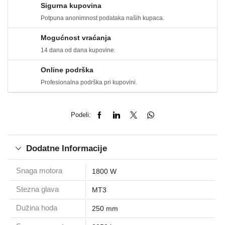
Sigurna kupovina
Potpuna anonimnost podataka naših kupaca.
Mogućnost vraćanja
14 dana od dana kupovine.
Online podrška
Profesionalna podrška pri kupovini.
Podeli:
Dodatne Informacije
Snaga motora
1800 W
Stezna glava
MT3
Dužina hoda
250 mm