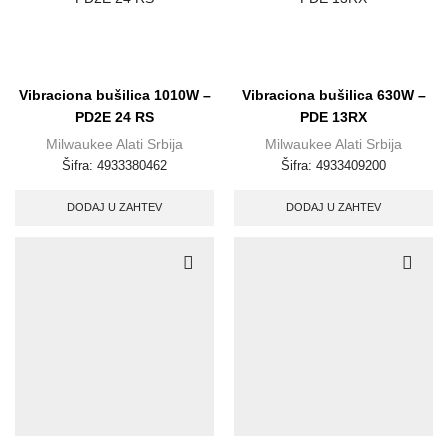
Vibraciona bušilica 1010W –
Vibraciona bušilica 630W –
PD2E 24 RS
PDE 13RX
Milwaukee Alati Srbija
Milwaukee Alati Srbija
Šifra:
4933380462
Šifra:
4933409200
DODAJ U ZAHTEV
DODAJ U ZAHTEV