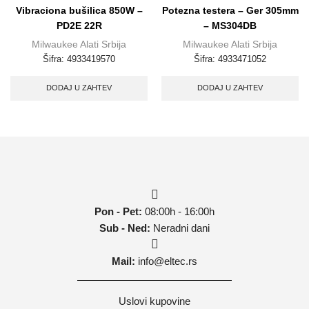
Vibraciona bušilica 850W –
Potezna testera – Ger 305mm
PD2E 22R
– MS304DB
Milwaukee Alati Srbija
Milwaukee Alati Srbija
Šifra:
4933419570
Šifra:
4933471052
DODAJ U ZAHTEV
DODAJ U ZAHTEV
Pon - Pet:
08:00h - 16:00h
Sub - Ned:
Neradni dani
Mail:
info@eltec.rs
Uslovi kupovine