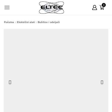
0
Početna
Električni alati
Bušilice i odvijači