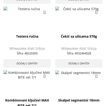
Testera ručna
Čekić sa ušicama 570g
Milwaukee Alati Srbija
Milwaukee Alati Srbija
Šifra:
48220305
Šifra:
4932464028
DODAJ U ZAHTEV
DODAJ U ZAHTEV
Kombinovani ključevi MAX
Skalpel segmentni 18mm
BITE set 7/1