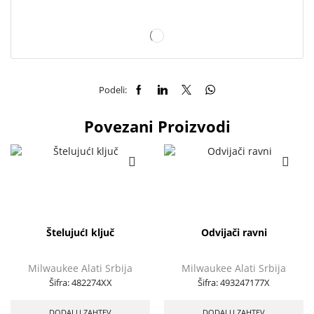
Podeli:
Povezani Proizvodi
ŠtelujućI ključ
Odvijači ravni
Milwaukee Alati Srbija
Milwaukee Alati Srbija
Šifra:
482274XX
Šifra:
493247177X
DODAJ U ZAHTEV
DODAJ U ZAHTEV