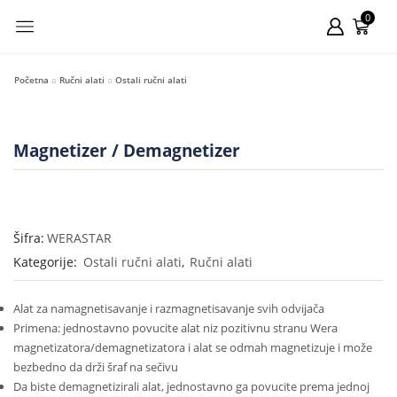
0
Početna
Ručni alati
Ostali ručni alati
Magnetizer / Demagnetizer
Šifra:
WERASTAR
Kategorije:
Ostali ručni alati
,
Ručni alati
Alat za namagnetisavanje i razmagnetisavanje svih odvijača
Primena: jednostavno povucite alat niz pozitivnu stranu Wera
magnetizatora/demagnetizatora i alat se odmah magnetizuje i može
bezbedno da drži šraf na sečivu
Da biste demagnetizirali alat, jednostavno ga povucite prema jednoj