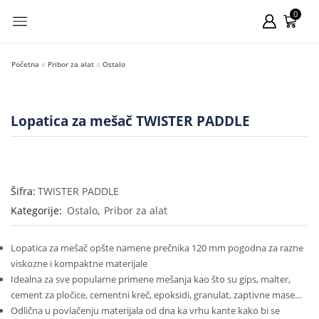
0
Početna
Pribor za alat
Ostalo
Lopatica za mešač TWISTER PADDLE
Šifra:
TWISTER PADDLE
Kategorije:
Ostalo
,
Pribor za alat
Lopatica za mešač opšte namene prečnika 120 mm pogodna za razne
viskozne i kompaktne materijale
Idealna za sve popularne primene mešanja kao što su gips, malter,
cement za pločice, cementni kreč, epoksidi, granulat, zaptivne mase…
Odlična u povlačenju materijala od dna ka vrhu kante kako bi se