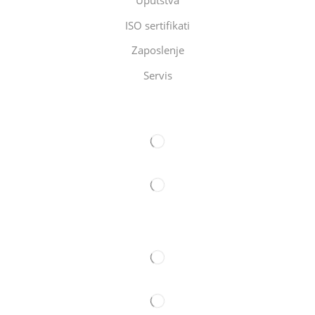
ISO sertifikati
Zaposlenje
Servis
Eltec Export-Import Beograd
Eltec Export-Import Novi Sad