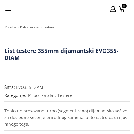
0
Početna
Pribor za alat
Testere
List testere 355mm dijamantski EVO355-
DIAM
Šifra:
EVO355-DIAM
Kategorije:
Pribor za alat
,
Testere
Toplotno presovano turbo (segmentirano) dijamantsko sečivo
za dosledno sečenje prirodnog kamena, betona, trotoara i još
mnogo toga.