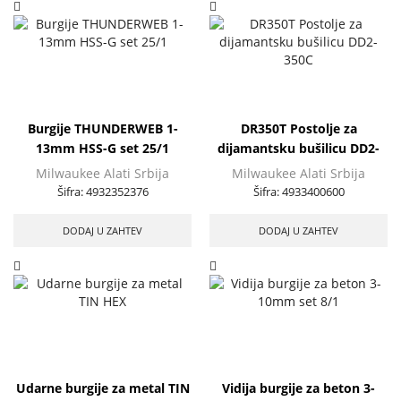
Burgije THUNDERWEB 1-
DR350T Postolje za
13mm HSS-G set 25/1
dijamantsku bušilicu DD2-
350C
Milwaukee Alati Srbija
Milwaukee Alati Srbija
Šifra:
4932352376
Šifra:
4933400600
DODAJ U ZAHTEV
DODAJ U ZAHTEV
Udarne burgije za metal TIN
Vidija burgije za beton 3-