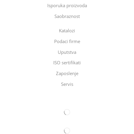
Isporuka proizvoda
Saobraznost
Katalozi
Podaci firme
Uputstva
ISO sertifikati
Zaposlenje
Servis
Eltec Export-Import Beograd