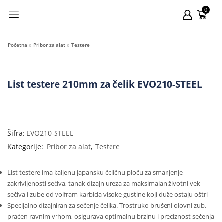
0
Početna
Pribor za alat
Testere
List testere 210mm za čelik EVO210-STEEL
Šifra:
EVO210-STEEL
Kategorije:
Pribor za alat
,
Testere
List testere ima kaljenu japansku čeličnu ploču za smanjenje
zakrivljenosti sečiva, tanak dizajn ureza za maksimalan životni vek
sečiva i zube od volfram karbida visoke gustine koji duže ostaju oštri
Specijalno dizajniran za sečenje čelika. Trostruko brušeni olovni zub,
praćen ravnim vrhom, osigurava optimalnu brzinu i preciznost sečenja