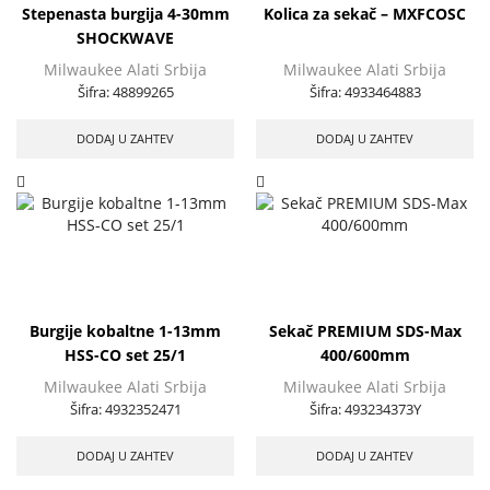
Stepenasta burgija 4-30mm
Kolica za sekač – MXFCOSC
SHOCKWAVE
Milwaukee Alati Srbija
Milwaukee Alati Srbija
Šifra:
48899265
Šifra:
4933464883
DODAJ U ZAHTEV
DODAJ U ZAHTEV
Burgije kobaltne 1-13mm
Sekač PREMIUM SDS-Max
HSS-CO set 25/1
400/600mm
Milwaukee Alati Srbija
Milwaukee Alati Srbija
Šifra:
4932352471
Šifra:
493234373Y
DODAJ U ZAHTEV
DODAJ U ZAHTEV