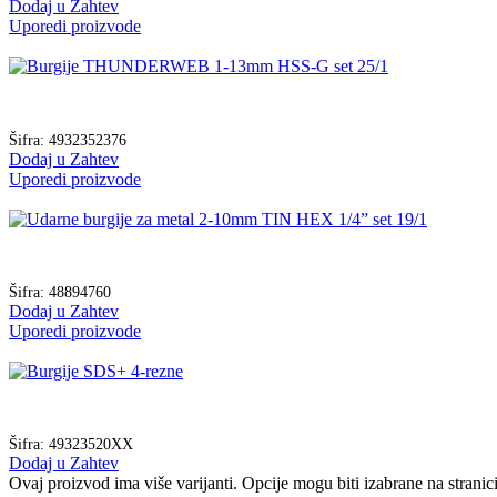
Dodaj u Zahtev
Uporedi proizvode
Šifra:
4932352376
Dodaj u Zahtev
Uporedi proizvode
Šifra:
48894760
Dodaj u Zahtev
Uporedi proizvode
Šifra:
49323520XX
Dodaj u Zahtev
Ovaj proizvod ima više varijanti. Opcije mogu biti izabrane na strani