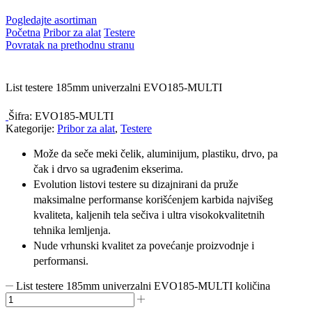
Pogledajte asortiman
Početna
Pribor za alat
Testere
Povratak na prethodnu stranu
List testere 185mm univerzalni EVO185-MULTI
Šifra:
EVO185-MULTI
Kategorije:
Pribor za alat
,
Testere
Može da seče meki čelik, aluminijum, plastiku, drvo, pa
čak i drvo sa ugrađenim ekserima.
Evolution listovi testere su dizajnirani da pruže
maksimalne performanse korišćenjem karbida najvišeg
kvaliteta, kaljenih tela sečiva i ultra visokokvalitetnih
tehnika lemljenja.
Nude vrhunski kvalitet za povećanje proizvodnje i
performansi.
List testere 185mm univerzalni EVO185-MULTI količina