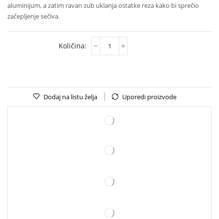
aluminijum, a zatim ravan zub uklanja ostatke reza kako bi sprečio
začepljenje sečiva.
Dodaj na listu želja
Uporedi proizvode