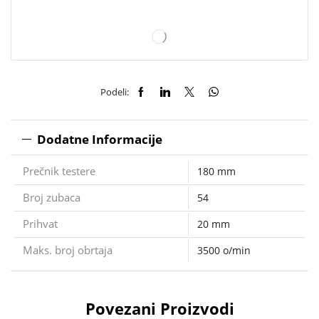
Podeli:
Dodatne Informacije
Prečnik testere
180 mm
Broj zubaca
54
Prihvat
20 mm
Maks. broj obrtaja
3500 o/min
Povezani Proizvodi