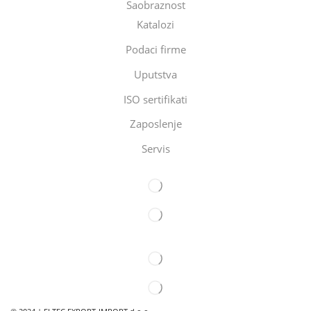
Saobraznost
Katalozi
Podaci firme
Uputstva
ISO sertifikati
Zaposlenje
Servis
Eltec Export-Import Beograd
Eltec Export-Import Novi Sad