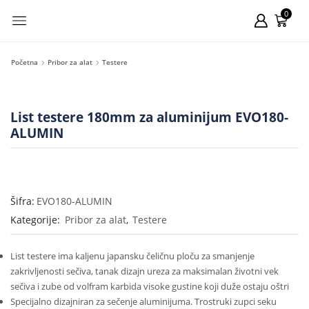
0
Početna
Pribor za alat
Testere
List testere 180mm za aluminijum EVO180-
ALUMIN
Šifra:
EVO180-ALUMIN
Kategorije:
Pribor za alat
,
Testere
List testere ima kaljenu japansku čeličnu ploču za smanjenje
zakrivljenosti sečiva, tanak dizajn ureza za maksimalan životni vek
sečiva i zube od volfram karbida visoke gustine koji duže ostaju oštri
Specijalno dizajniran za sečenje aluminijuma. Trostruki zupci seku