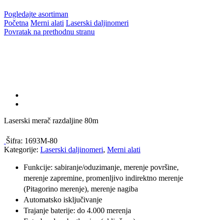
Pogledajte asortiman
Početna
Merni alati
Laserski daljinomeri
Povratak na prethodnu stranu
Laserski merač razdaljine 80m
Šifra:
1693M-80
Kategorije:
Laserski daljinomeri
,
Merni alati
Funkcije: sabiranje/oduzimanje, merenje površine,
merenje zapremine, promenljivo indirektno merenje
(Pitagorino merenje), merenje nagiba
Automatsko isključivanje
Trajanje baterije: do 4.000 merenja