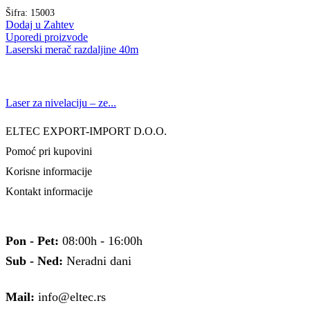
Šifra:
15003
Dodaj u Zahtev
Uporedi proizvode
Laserski merač razdaljine 40m
Laser za nivelaciju – ze...
ELTEC EXPORT-IMPORT D.O.O.
Pomoć pri kupovini
Korisne informacije
Kontakt informacije
Pon - Pet:
08:00h - 16:00h
Sub - Ned:
Neradni dani
Mail:
info@eltec.rs