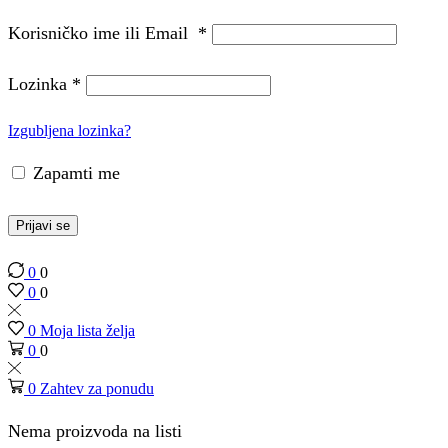
Korisničko ime ili Email
*
Lozinka
*
Izgubljena lozinka?
Zapamti me
Prijavi se
0
0
0
0
0
Moja lista želja
0
0
0
Zahtev za ponudu
Nema proizvoda na listi