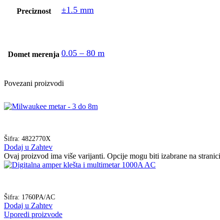
±1.5 mm
Preciznost
0.05 – 80 m
Domet merenja
Povezani proizvodi
Šifra:
4822770X
Dodaj u Zahtev
Ovaj proizvod ima više varijanti. Opcije mogu biti izabrane na strani
Šifra:
1760PA/AC
Dodaj u Zahtev
Uporedi proizvode