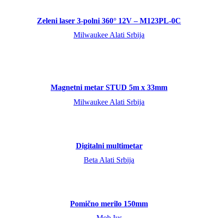
Zeleni laser 3-polni 360° 12V – M123PL-0C
Milwaukee Alati Srbija
Magnetni metar STUD 5m x 33mm
Milwaukee Alati Srbija
Digitalni multimetar
Beta Alati Srbija
Pomično merilo 150mm
Mob Ius