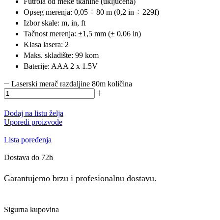
Futrola od meke tkanine (uključena)
Opseg merenja: 0,05 ÷ 80 m (0,2 in ÷ 229f)
Izbor skale: m, in, ft
Tačnost merenja: ±1,5 mm (± 0,06 in)
Klasa lasera: 2
Maks. skladište: 99 kom
Baterije: AAA 2 x 1.5V
Laserski merač razdaljine 80m količina
Dodaj na listu želja
Uporedi proizvode
Lista poređenja
Dostava do 72h
Garantujemo brzu i profesionalnu dostavu.
Sigurna kupovina