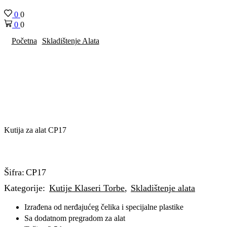
0
0
0
0
Početna
Skladištenje Alata
Kutija za alat CP17
Šifra:
CP17
Kategorije:
Kutije Klaseri Torbe
,
Skladištenje alata
Izrađena od nerđajućeg čelika i specijalne plastike
Sa dodatnom pregradom za alat