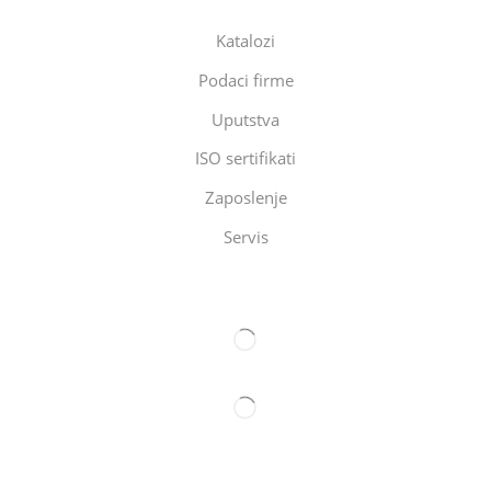
Katalozi
Podaci firme
Uputstva
ISO sertifikati
Zaposlenje
Servis
Eltec Export-Import Beograd
Eltec Export-Import Novi Sad