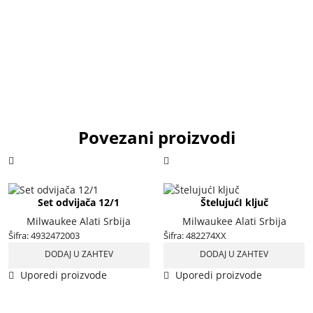
količina
Povezani proizvodi
Set odvijača 12/1
ŠtelujućI ključ
Milwaukee Alati Srbija
Milwaukee Alati Srbija
Šifra:
4932472003
Šifra:
482274XX
DODAJ U ZAHTEV
DODAJ U ZAHTEV
Uporedi proizvode
Ovaj
Uporedi proizvode
proizvod
ima