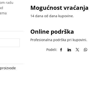
nom radu
Mogućnost vraćanja
ad
nema
14 dana od dana kupovine.
Online podrška
Profesionalna podrška pri kupovini.
Podeli:
 proizvode