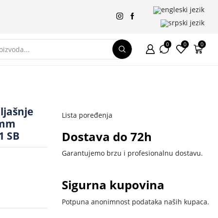
0
0
0
SEARCH
INPUT
ljašnje
Lista poređenja
0mm
Dostava do 72h
1 SB
Garantujemo brzu i profesionalnu dostavu.
Sigurna kupovina
Potpuna anonimnost podataka naših kupaca.