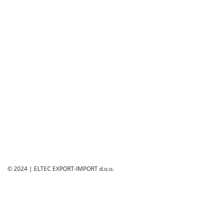
Eltec Export-Import Beograd
Radnička 53, 11030 Beograd
011/3555-065 | 011/3552-544
Eltec Export-Import Novi Sad
Braće Ribnikar 25b, 21000 Novi Sad
021/6541-150 | 021/6541-151
© 2024 | ELTEC EXPORT-IMPORT d.o.o.