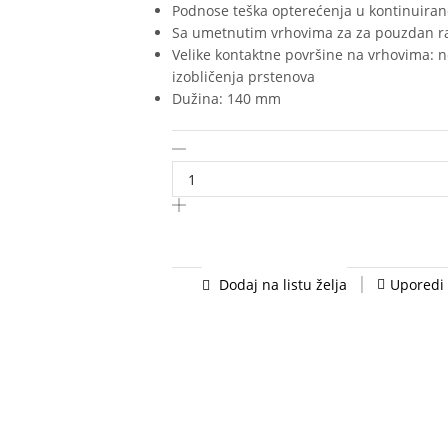
Podnose teška opterećenja u kontinuira
Sa umetnutim vrhovima za za pouzdan r
Velike kontaktne površine na vrhovima: 
izobličenja prstenova
Dužina: 140 mm
KNIPEX
Zeger
klešta
za
spoljašnje
sigurnosne
prstenove
Dodaj na listu želja
Uporedi
140mm
blister
pakovanje
-
49
11
A1
SB