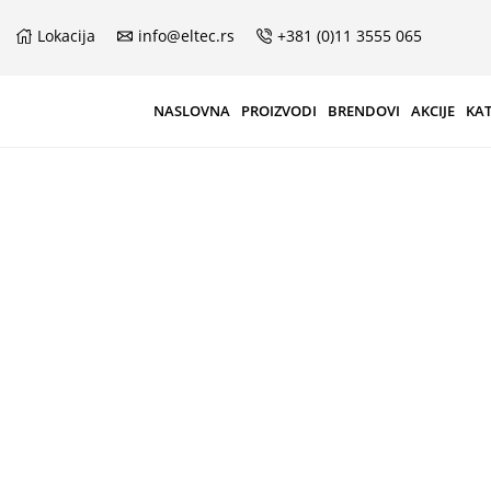
Lokacija
info@eltec.rs
+381 (0)11 3555 065
NASLOVNA
PROIZVODI
BRENDOVI
AKCIJE
KA