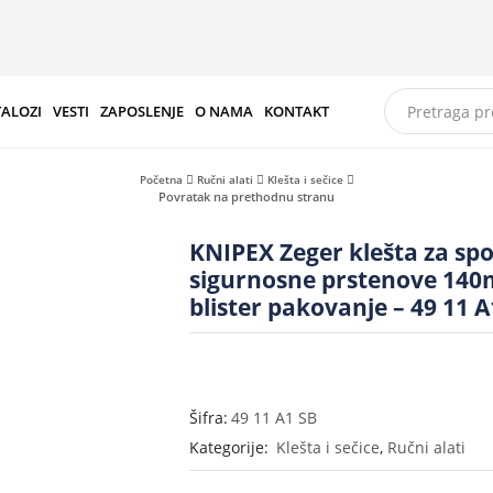
TALOZI
VESTI
ZAPOSLENJE
O NAMA
KONTAKT
Početna
Ručni alati
Klešta i sečice
Povratak na prethodnu stranu
KNIPEX Zeger klešta za spo
sigurnosne prstenove 14
blister pakovanje – 49 11 A
Šifra:
49 11 A1 SB
Kategorije:
Klešta i sečice
,
Ručni alati