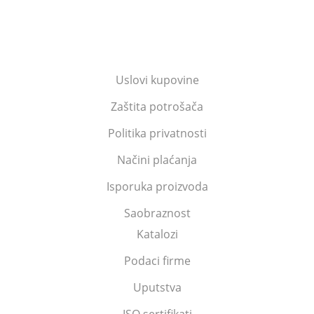
Uslovi kupovine
Zaštita potrošača
Politika privatnosti
Načini plaćanja
Isporuka proizvoda
Saobraznost
Katalozi
Podaci firme
Uputstva
ISO sertifikati