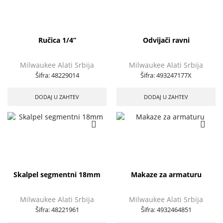
Ručica 1/4”
Odvijači ravni
Milwaukee Alati Srbija
Milwaukee Alati Srbija
Šifra:
48229014
Šifra:
493247177X
DODAJ U ZAHTEV
DODAJ U ZAHTEV
Skalpel segmentni 18mm
Makaze za armaturu
Milwaukee Alati Srbija
Milwaukee Alati Srbija
Šifra:
48221961
Šifra:
4932464851