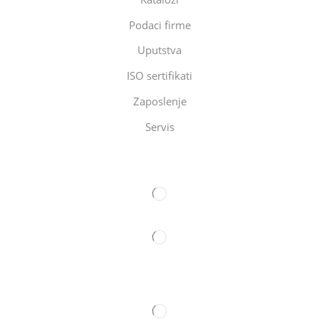
Podaci firme
Uputstva
ISO sertifikati
Zaposlenje
Servis
Eltec Export-Import Beograd
Eltec Export-Import Novi Sad