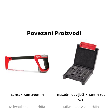
Povezani Proizvodi
Bonsek ram 300mm
Nasadni odvijači 7-13mm set
5/1
Milwaukee Alati Srbija
Milwaukee Alati Srbija