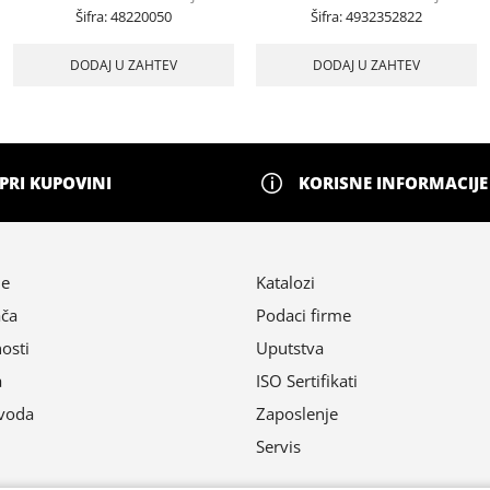
Šifra:
48220050
Šifra:
4932352822
DODAJ U ZAHTEV
DODAJ U ZAHTEV
PRI KUPOVINI
KORISNE INFORMACIJE
ne
Katalozi
ača
Podaci firme
nosti
Uputstva
a
ISO Sertifikati
zvoda
Zaposlenje
Servis