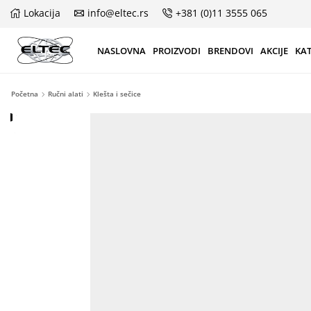
Lokacija
info@eltec.rs
+381 (0)11 3555 065
NASLOVNA
PROIZVODI
BRENDOVI
AKCIJE
KA
Početna
Ručni alati
Klešta i sečice