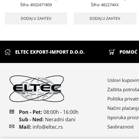
Šifra:
4932471809
Šifra:
482274XX
DODAJ U ZAHTEV
DODAJ U ZAHTEV
ELTEC EXPORT-IMPORT D.O.O.
POMOĆ 
Uslovi kupovi
Zaštita potroš
Politika privat
Načini plaćanj
Pon - Pet:
08:00h - 16:00h
Isporuka proi
Sub - Ned:
Neradni dani
Saobraznost
Mail:
info@eltec.rs