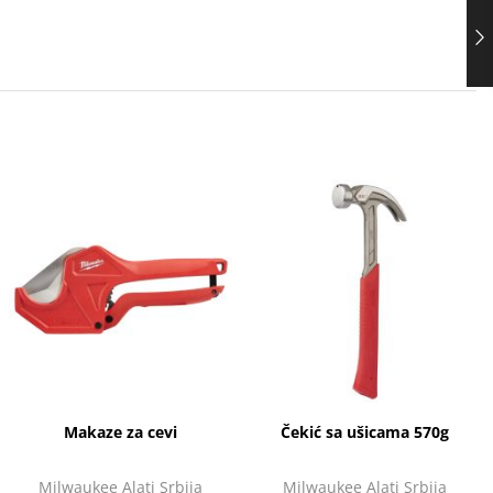
Makaze za cevi
Čekić sa ušicama 570g
Milwaukee Alati Srbija
Milwaukee Alati Srbija