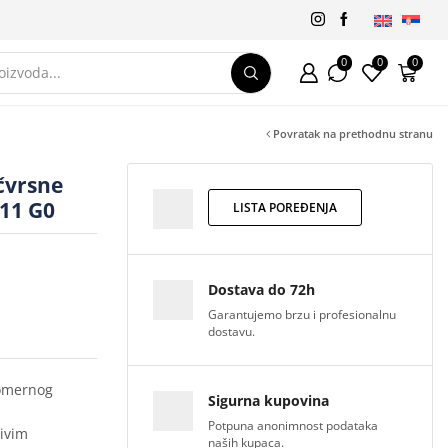
0
0
0
Povratak na prethodnu stranu
čvrsne
 11 G0
LISTA POREĐENJA
Dostava do 72h
Garantujemo brzu i profesionalnu
dostavu.
komernog
Sigurna kupovina
Potpuna anonimnost podataka
ivim
naših kupaca.