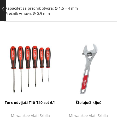
Kapacitet za prečnik otvora: Ø 1.5 – 4 mm
Prečnik vrhova: Ø 0.9 mm
Torx odvijači T10-T40 set 6/1
ŠtelujućI ključ
Milwaukee Alati Srbija
Milwaukee Alati Srbija