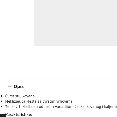
Opis
Čvrst stil, kovana
Neklizajuća klešta sa čvrstim vrhovima
Telo i vrh klešta su od hrom-vanadijum čelika, kovanog i kaljeno
Karakteristike: