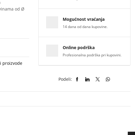
a
ovinama od Ø
Mogućnost vraćanja
14 dana od dana kupovine.
Online podrška
Profesionalna podrška pri kupovini.
i proizvode
Podeli: