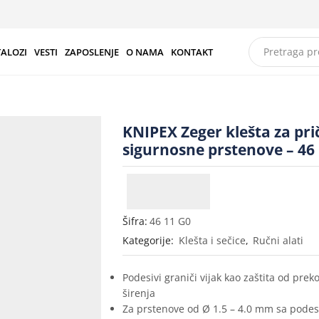
TALOZI
VESTI
ZAPOSLENJE
O NAMA
KONTAKT
KNIPEX Zeger klešta za pri
sigurnosne prstenove – 46
Šifra:
46 11 G0
Kategorije:
Klešta i sečice
,
Ručni alati
Podesivi graniči vijak kao zaštita od pre
širenja
Za prstenove od Ø 1.5 – 4.0 mm sa podes