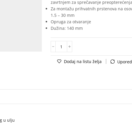
zavrtnjem za sprečavanje preopterećenj
Za montažu prihvatnih prstenova na os
1.5 – 30 mm
Opruga za otvaranje
Dužina: 140 mm
Dodaj na listu želja
Upored
g u ulju