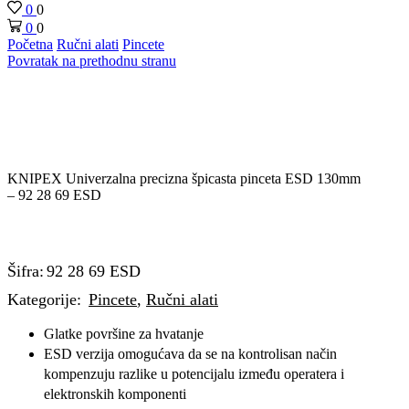
0
0
0
0
Početna
Ručni alati
Pincete
Povratak na prethodnu stranu
KNIPEX Univerzalna precizna špicasta pinceta ESD 130mm
– 92 28 69 ESD
Šifra:
92 28 69 ESD
Kategorije:
Pincete
,
Ručni alati
Glatke površine za hvatanje
ESD verzija omogućava da se na kontrolisan način
kompenzuju razlike u potencijalu između operatera i
elektronskih komponenti