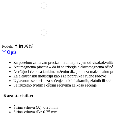
Podeli:
Opis
Za posebno zahtevan precizan rad: napravljen od visokokvalit
Antimagnetna pinceta – da bi se izbegla elektromagnetna ošte
Nerđajući čelik sa tankim, suženim dizajnom za maksimalnu pre
Za elektronsku industriju kao i za popravke i ručne radove
Uglavnom se koristi za sečenje mekih bakarnih, zlatnih ili sreb
Sa izuzetno tvrdim i oštrim sečivima za koso sečenje
Karakteristike:
Širina vrhova (A): 0.25 mm
Širina vrhova (B): 0.25 mm