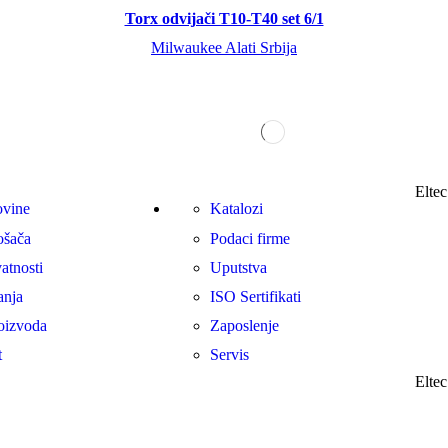
Torx odvijači T10-T40 set 6/1
Milwaukee Alati Srbija
Elte
ovine
Katalozi
ošača
Podaci firme
vatnosti
Uputstva
anja
ISO Sertifikati
oizvoda
Zaposlenje
t
Servis
Elte