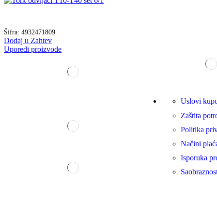
Šifra:
4932471809
Dodaj u Zahtev
Uporedi proizvode
Uslovi kup
Zaštita potr
Politika pri
Načini plać
Isporuka pr
Saobraznos