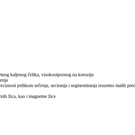
etnog kaljenog čelika, visokootpornog na koroziju
ćenja
ciznost prilikom sečenja, seciranja i segmentiranja izuzetno malih pr
rnih žica, kao i magnetne žice