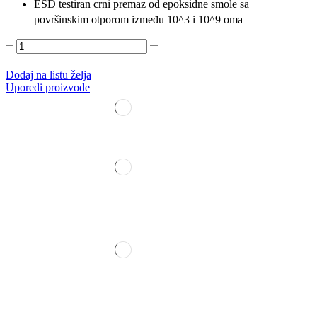
ESD testiran crni premaz od epoksidne smole sa
površinskim otporom između 10^3 i 10^9 oma
Dodaj na listu želja
Uporedi proizvode