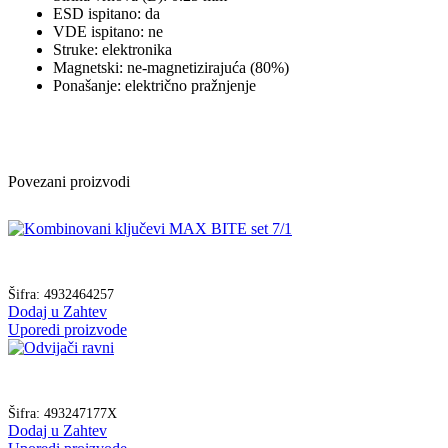
ESD ispitano: da
VDE ispitano: ne
Struke: elektronika
Magnetski: ne-magnetizirajuća (80%)
Ponašanje: električno pražnjenje
Povezani proizvodi
Šifra:
4932464257
Dodaj u Zahtev
Uporedi proizvode
Šifra:
493247177X
Dodaj u Zahtev