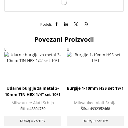
Podeli:
Povezani Proizvodi
Udarne burgije za metal 3-
Burgije 1-10mm HSS set 19/1
10mm TIN HEX 1/4” set 10/1
Milwaukee Alati Srbija
Milwaukee Alati Srbija
Šifra:
48894759
Šifra:
4932352468
DODAJ U ZAHTEV
DODAJ U ZAHTEV