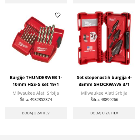
Burgije THUNDERWEB 1-
Set stepenastih burgija 4-
10mm HSS-G set 19/1
35mm SHOCKWAVE 3/1
Milwaukee Alati Srbija
Milwaukee Alati Srbija
Šifra:
4932352374
Šifra:
48899266
DODAJ U ZAHTEV
DODAJ U ZAHTEV