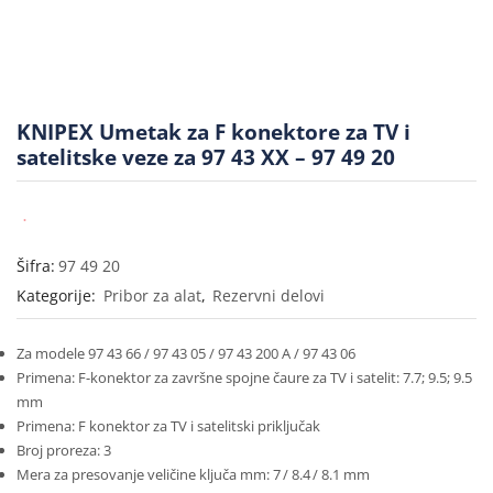
KNIPEX Umetak za F konektore za TV i
satelitske veze za 97 43 XX – 97 49 20
Šifra:
97 49 20
Kategorije:
Pribor za alat
,
Rezervni delovi
Za modele 97 43 66 / 97 43 05 / 97 43 200 A / 97 43 06
Primena: F-konektor za završne spojne čaure za TV i satelit: 7.7; 9.5; 9.5
mm
Primena: F konektor za TV i satelitski priključak
Broj proreza: 3
Mera za presovanje veličine ključa mm: 7 / 8.4 / 8.1 mm