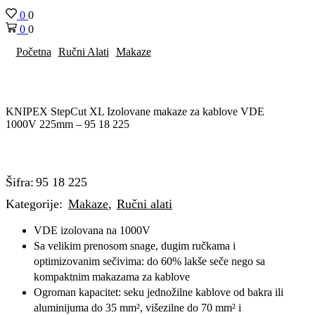
0
0
0
0
Početna
Ručni Alati
Makaze
KNIPEX StepCut XL Izolovane makaze za kablove VDE
1000V 225mm – 95 18 225
Šifra:
95 18 225
Kategorije:
Makaze
,
Ručni alati
VDE izolovana na 1000V
Sa velikim prenosom snage, dugim ručkama i
optimizovanim sečivima: do 60% lakše seče nego sa
kompaktnim makazama za kablove
Ogroman kapacitet: seku jednožilne kablove od bakra ili
aluminijuma do 35 mm², višezilne do 70 mm² i