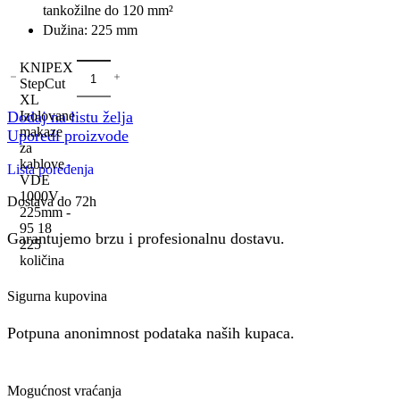
tankožilne do 120 mm²
Dužina: 225 mm
KNIPEX
StepCut
XL
Dodaj na listu želja
Izolovane
makaze
Uporedi proizvode
za
kablove
Lista poređenja
VDE
1000V
Dostava do 72h
225mm -
95 18
Garantujemo brzu i profesionalnu dostavu.
225
količina
Sigurna kupovina
Potpuna anonimnost podataka naših kupaca.
Mogućnost vraćanja