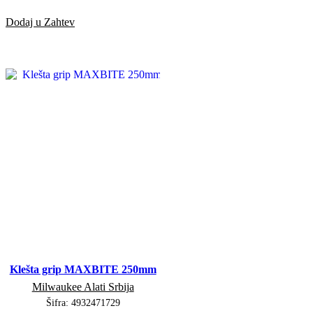
Dodaj u Zahtev
Klešta grip MAXBITE 250mm
Milwaukee Alati Srbija
Šifra:
4932471729