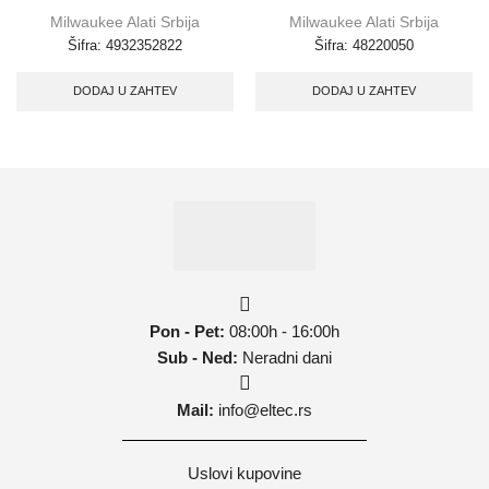
Milwaukee Alati Srbija
Milwaukee Alati Srbija
Šifra:
4932352822
Šifra:
48220050
DODAJ U ZAHTEV
DODAJ U ZAHTEV
Pon - Pet:
08:00h - 16:00h
Sub - Ned:
Neradni dani
Mail:
info@eltec.rs
Uslovi kupovine