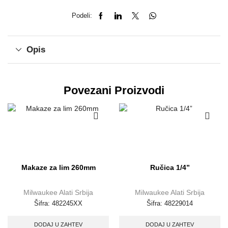
Podeli:
Opis
Povezani Proizvodi
Makaze za lim 260mm
Ručica 1/4”
Milwaukee Alati Srbija
Milwaukee Alati Srbija
Šifra:
482245XX
Šifra:
48229014
DODAJ U ZAHTEV
DODAJ U ZAHTEV