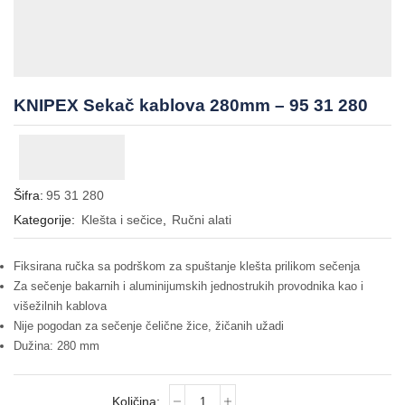
KNIPEX Sekač kablova 280mm – 95 31 280
Šifra:
95 31 280
Kategorije:
Klešta i sečice
,
Ručni alati
Fiksirana ručka sa podrškom za spuštanje klešta prilikom sečenja
Za sečenje bakarnih i aluminijumskih jednostrukih provodnika kao i
višežilnih kablova
Nije pogodan za sečenje čelične žice, žičanih užadi
Dužina: 280 mm