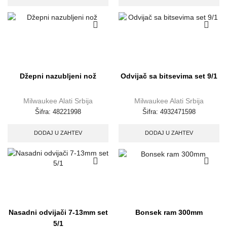
Džepni nazubljeni nož
Odvijač sa bitsevima set 9/1
Milwaukee Alati Srbija
Milwaukee Alati Srbija
Šifra:
48221998
Šifra:
4932471598
DODAJ U ZAHTEV
DODAJ U ZAHTEV
Nasadni odvijači 7-13mm set
Bonsek ram 300mm
5/1