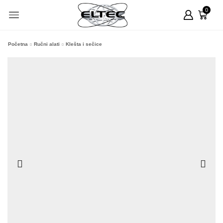
0
Početna
Ručni alati
Klešta i sečice