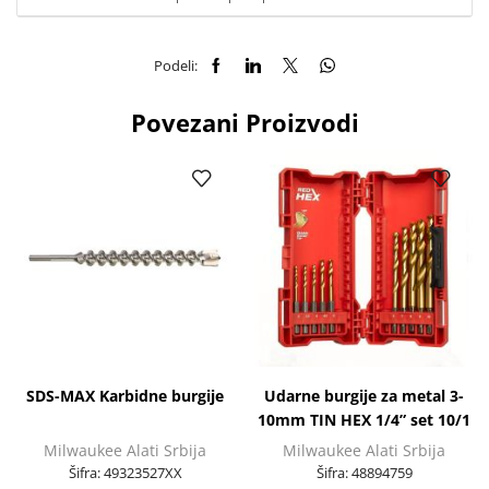
Podeli:
Povezani Proizvodi
SDS-MAX Karbidne burgije
Udarne burgije za metal 3-
10mm TIN HEX 1/4” set 10/1
Milwaukee Alati Srbija
Milwaukee Alati Srbija
Šifra:
49323527XX
Šifra:
48894759