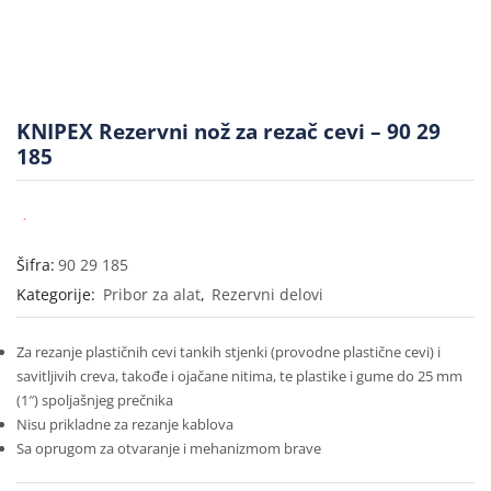
KNIPEX Rezervni nož za rezač cevi – 90 29
185
Šifra:
90 29 185
Kategorije:
Pribor za alat
,
Rezervni delovi
Za rezanje plastičnih cevi tankih stjenki (provodne plastične cevi) i
savitljivih creva, takođe i ojačane nitima, te plastike i gume do 25 mm
(1″) spoljašnjeg prečnika
Nisu prikladne za rezanje kablova
Sa oprugom za otvaranje i mehanizmom brave