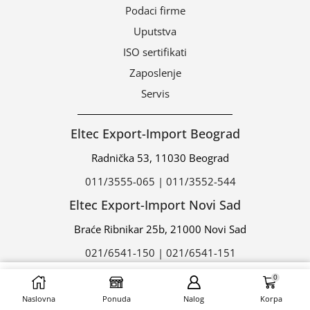
Podaci firme
Uputstva
ISO sertifikati
Zaposlenje
Servis
Eltec Export-Import Beograd
Radnička 53, 11030 Beograd
011/3555-065 | 011/3552-544
Eltec Export-Import Novi Sad
Braće Ribnikar 25b, 21000 Novi Sad
021/6541-150 | 021/6541-151
0
DODAJ U ZAHTEV
© 2024 | ELTEC EXPORT-IMPORT d.o.o.
Naslovna
Ponuda
Nalog
Korpa