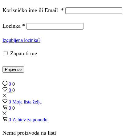
Korisničko ime ili Email
*
Lozinka
*
Izgubljena lozinka?
Zapamti me
Prijavi se
0
0
0
0
0
Moja lista želja
0
0
0
Zahtev za ponudu
Nema proizvoda na listi