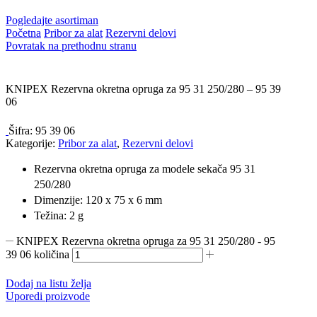
Pogledajte asortiman
Početna
Pribor za alat
Rezervni delovi
Povratak na prethodnu stranu
KNIPEX Rezervna okretna opruga za 95 31 250/280 – 95 39
06
Šifra:
95 39 06
Kategorije:
Pribor za alat
,
Rezervni delovi
Rezervna okretna opruga za modele sekača 95 31
250/280
Dimenzije: 120 x 75 x 6 mm
Težina: 2 g
KNIPEX Rezervna okretna opruga za 95 31 250/280 - 95
39 06 količina
Dodaj na listu želja
Uporedi proizvode