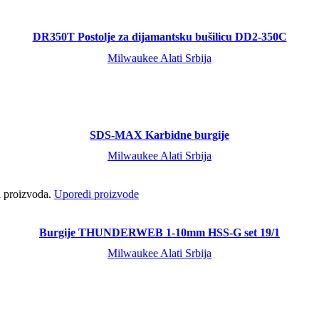
DR350T Postolje za dijamantsku bušilicu DD2-350C
Milwaukee Alati Srbija
SDS-MAX Karbidne burgije
Milwaukee Alati Srbija
ci proizvoda.
Uporedi proizvode
Burgije THUNDERWEB 1-10mm HSS-G set 19/1
Milwaukee Alati Srbija