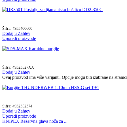
Šifra:
4933400600
Dodaj u Zahtev
Uporedi proizvode
Šifra:
49323527XX
Dodaj u Zahtev
Ovaj proizvod ima više varijanti. Opcije mogu biti izabrane na strani
Šifra:
4932352374
Dodaj u Zahtev
Uporedi proizvode
KNIPEX Rezervna glava noža za ...