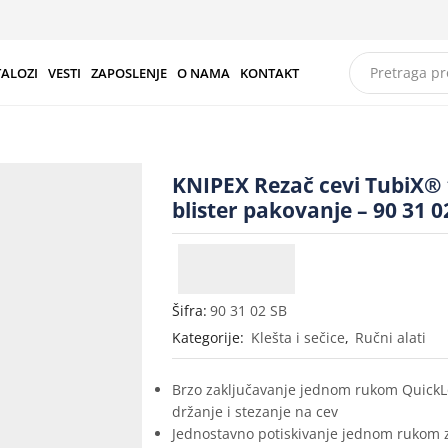
TALOZI
VESTI
ZAPOSLENJE
O NAMA
KONTAKT
KNIPEX Rezač cevi TubiX
blister pakovanje – 90 31 0
Šifra:
90 31 02 SB
Kategorije:
Klešta i sečice
,
Ručni alati
Brzo zaključavanje jednom rukom QuickL
držanje i stezanje na cev
Jednostavno potiskivanje jednom rukom 