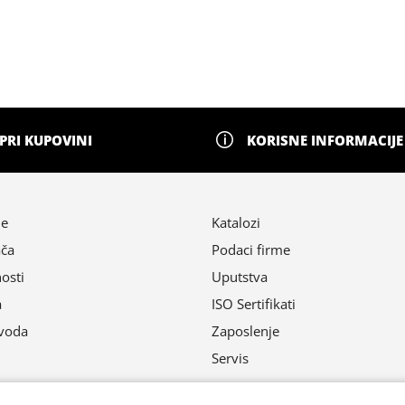
PRI KUPOVINI
KORISNE INFORMACIJE
ne
Katalozi
ača
Podaci firme
nosti
Uputstva
a
ISO Sertifikati
zvoda
Zaposlenje
Servis