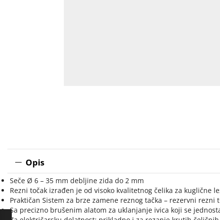
Opis
Seče Ø 6 – 35 mm debljine zida do 2 mm
Rezni točak izrađen je od visoko kvalitetnog čelika za kuglične l
Praktičan Sistem za brze zamene reznog tačka – rezervni rezni
Sa precizno brušenim alatom za uklanjanje ivica koji se jednost
Za električarsku delatnost: prikladno i za rezanje krutih čeličnih