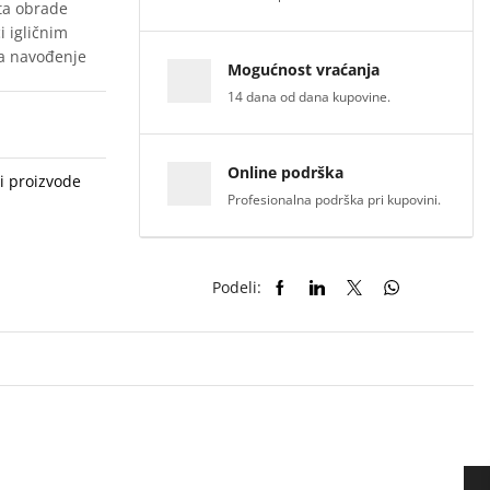
ta obrade
 igličnim
za navođenje
Mogućnost vraćanja
14 dana od dana kupovine.
Online podrška
i proizvode
Profesionalna podrška pri kupovini.
Podeli: