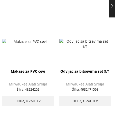
Makaze za PVC cevi
Odvijač sa bitsevima set 9/1
Milwaukee Alati Srbija
Milwaukee Alati Srbija
Šifra:
48224202
Šifra:
4932471598
DODAJ U ZAHTEV
DODAJ U ZAHTEV