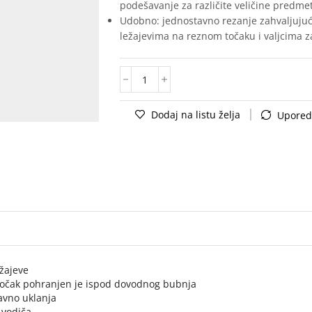
podešavanje za različite veličine predme
Udobno: jednostavno rezanje zahvaljujući
ležajevima na reznom točaku i valjcima 
Dodaj na listu želja
Upored
ežajeve
 točak pohranjen je ispod dovodnog bubnja
avno uklanja
 vodiča