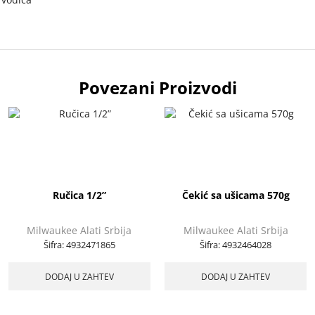
Povezani Proizvodi
Ručica 1/2”
Čekić sa ušicama 570g
Milwaukee Alati Srbija
Milwaukee Alati Srbija
Šifra:
4932471865
Šifra:
4932464028
DODAJ U ZAHTEV
DODAJ U ZAHTEV