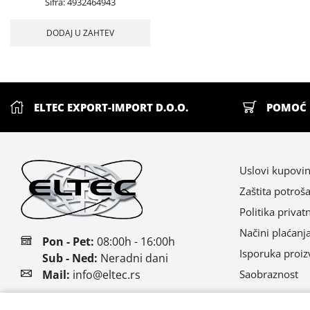
Šifra:
4932464943
DODAJ U ZAHTEV
ELTEC EXPORT-IMPORT D.O.O.
POMOĆ 
Uslovi kupovi
Zaštita potroš
Politika privat
Načini plaćanj
Pon - Pet:
08:00h - 16:00h
Isporuka proi
Sub - Ned:
Neradni dani
Saobraznost
Mail:
info@eltec.rs