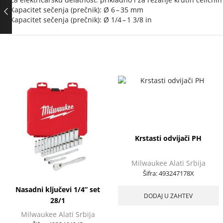
Kapacitet sečenja (prečnik): Ø 6 – 35 mm
Kapacitet sečenja (prečnik): Ø 1/4 – 1 3/8 in
Krstasti odvijači PH
Milwaukee Alati Srbija
Šifra:
493247178X
Nasadni ključevi 1/4” set
DODAJ U ZAHTEV
28/1
Milwaukee Alati Srbija