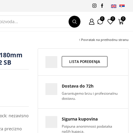
0
0
0
Povratak na prethodnu stranu
® 180mm
2 SB
LISTA POREĐENJA
Dostava do 72h
Garantujemo brzu i profesionalnu
dostavu.
ock: nezavisno
Sigurna kupovina
Potpuna anonimnost podataka
za precizno
naših kupaca.