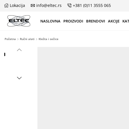
Lokacija
info@eltec.rs
+381 (0)11 3555 065
NASLOVNA
PROIZVODI
BRENDOVI
AKCIJE
KA
Početna
Ručni alati
Klešta i sečice