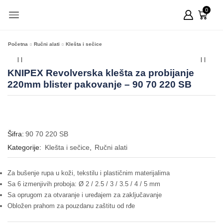
0
Početna
Ručni alati
Klešta i sečice
KNIPEX Revolverska klešta za probijanje
220mm blister pakovanje – 90 70 220 SB
Šifra:
90 70 220 SB
Kategorije:
Klešta i sečice
,
Ručni alati
Za bušenje rupa u koži, tekstilu i plastičnim materijalima
Sa 6 izmenjivih proboja: Ø 2 / 2.5 / 3 / 3.5 / 4 / 5 mm
Sa oprugom za otvaranje i uređajem za zaključavanje
Obložen prahom za pouzdanu zaštitu od rđe