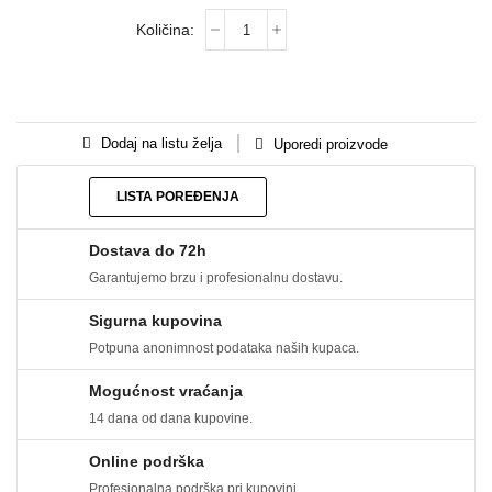
Dodaj na listu želja
Uporedi proizvode
LISTA POREĐENJA
Dostava do 72h
Garantujemo brzu i profesionalnu dostavu.
Sigurna kupovina
Potpuna anonimnost podataka naših kupaca.
Mogućnost vraćanja
14 dana od dana kupovine.
Online podrška
Profesionalna podrška pri kupovini.