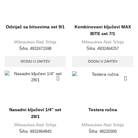
Odvijač sa bitsevima set 9/1
Kombinovani ključevi MAX
BITE set 7/1
Milwaukee Alati Srbija
Milwaukee Alati Srbija
Šifra:
4932471598
Šifra:
4932464257
DODAJ U ZAHTEV
DODAJ U ZAHTEV
Nasadni ključevi 1/4” set
Testera ručna
28/1
Milwaukee Alati Srbija
Milwaukee Alati Srbija
Šifra:
4932464943
Šifra:
48220305