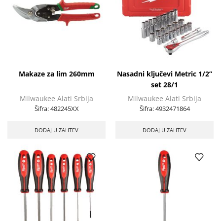
Makaze za lim 260mm
Nasadni ključevi Metric 1/2”
set 28/1
Milwaukee Alati Srbija
Milwaukee Alati Srbija
Šifra:
482245XX
Šifra:
4932471864
DODAJ U ZAHTEV
DODAJ U ZAHTEV