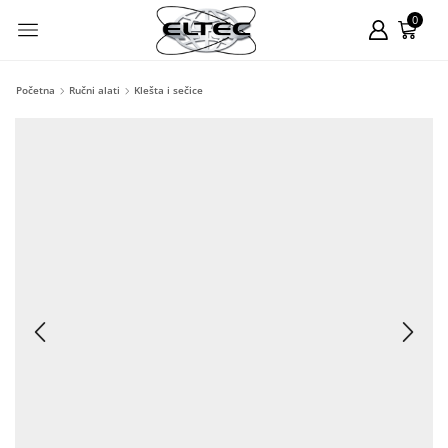
0
Početna
Ručni alati
Klešta i sečice