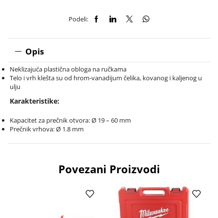
Podeli:
Opis
Neklizajuća plastična obloga na ručkama
Telo i vrh klešta su od hrom-vanadijum čelika, kovanog i kaljenog u
ulju
Karakteristike:
Kapacitet za prečnik otvora: Ø 19 – 60 mm
Prečnik vrhova: Ø 1.8 mm
Povezani Proizvodi