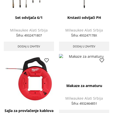
Set odvijača 6/1
Krstasti odvijači PH
Milwaukee Alati Srbija
Milwaukee Alati Srbija
Šifra:
4932471807
Šifra:
493247178X
DODAJ U ZAHTEV
DODAJ U ZAHTEV
Makaze za armaturu
Milwaukee Alati Srbija
Šifra:
4932464851
Sajla za provlačenje kablova