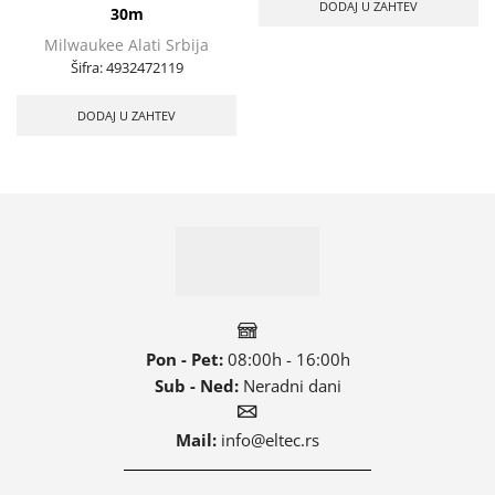
DODAJ U ZAHTEV
30m
Milwaukee Alati Srbija
Šifra:
4932472119
DODAJ U ZAHTEV
Pon - Pet:
08:00h - 16:00h
Sub - Ned:
Neradni dani
Mail:
info@eltec.rs