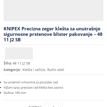
KNIPEX Precizna zeger klešta za unutrašnje
sigurnosne prstenove blister pakovanje – 48
11 J2 SB
Šifra:
48 11 J2 SB
Kategorije:
Klešta i sečice
,
Ručni alati
Sa umetnim vrhovima za pouzdan rad
Vijčani spoj: precizan rad klešta bez zazora
Dužina: 180 mm