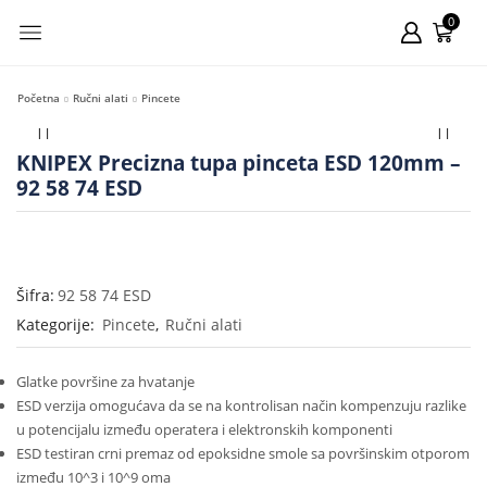
0
Početna
Ručni alati
Pincete
KNIPEX Precizna tupa pinceta ESD 120mm –
92 58 74 ESD
Šifra:
92 58 74 ESD
Kategorije:
Pincete
,
Ručni alati
Glatke površine za hvatanje
ESD verzija omogućava da se na kontrolisan način kompenzuju razlike
u potencijalu između operatera i elektronskih komponenti
ESD testiran crni premaz od epoksidne smole sa površinskim otporom
između 10^3 i 10^9 oma