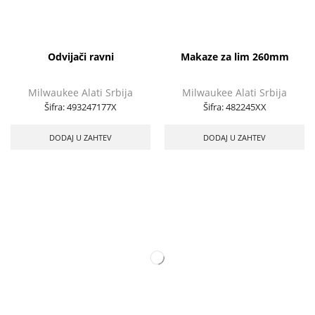
Odvijači ravni
Makaze za lim 260mm
Milwaukee Alati Srbija
Milwaukee Alati Srbija
Šifra:
493247177X
Šifra:
482245XX
DODAJ U ZAHTEV
DODAJ U ZAHTEV