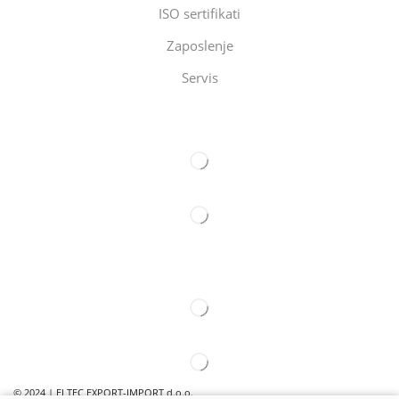
ISO sertifikati
Zaposlenje
Servis
Eltec Export-Import Beograd
Eltec Export-Import Novi Sad
© 2024 | ELTEC EXPORT-IMPORT d.o.o.