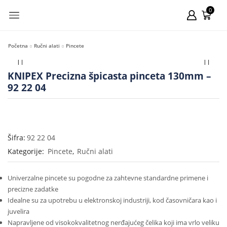
0
Početna
Ručni alati
Pincete
KNIPEX Precizna špicasta pinceta 130mm –
92 22 04
Šifra:
92 22 04
Kategorije:
Pincete
,
Ručni alati
Univerzalne pincete su pogodne za zahtevne standardne primene i
precizne zadatke
Idealne su za upotrebu u elektronskoj industriji, kod časovničara kao i
juvelira
Napravljene od visokokvalitetnog nerđajućeg čelika koji ima vrlo veliku