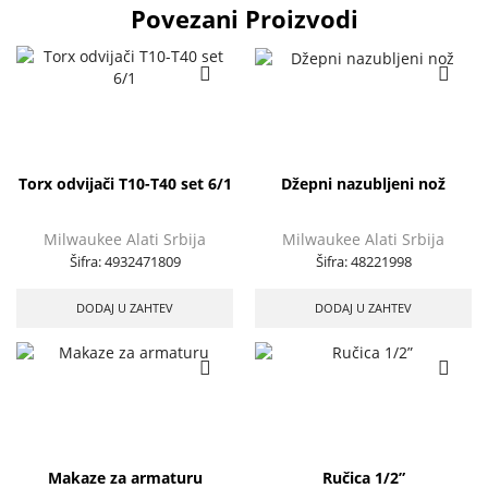
Povezani Proizvodi
Torx odvijači T10-T40 set 6/1
Džepni nazubljeni nož
Milwaukee Alati Srbija
Milwaukee Alati Srbija
Šifra:
4932471809
Šifra:
48221998
DODAJ U ZAHTEV
DODAJ U ZAHTEV
Makaze za armaturu
Ručica 1/2”