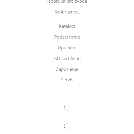
Isporuka proizvoda
Saobraznost
Katalozi
Podaci firme
Uputstva
ISO sertifikati
Zaposlenje
Servis
Eltec Export-Import Beograd