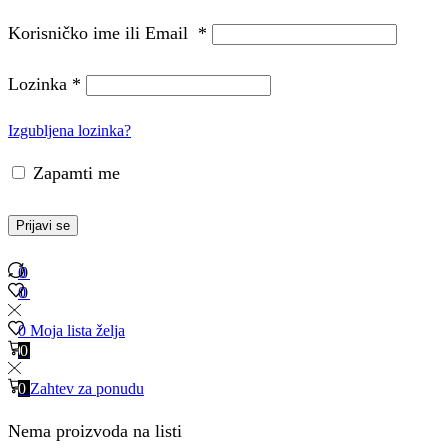
Korisničko ime ili Email
*
Lozinka
*
Izgubljena lozinka?
Zapamti me
Prijavi se
0
0
0
0
0
Moja lista želja
0
0
0
Zahtev za ponudu
Nema proizvoda na listi