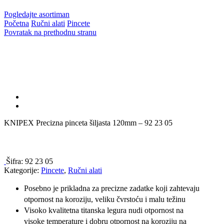
Pogledajte asortiman
Početna
Ručni alati
Pincete
Povratak na prethodnu stranu
KNIPEX Precizna pinceta šiljasta 120mm – 92 23 05
Šifra:
92 23 05
Kategorije:
Pincete
,
Ručni alati
Posebno je prikladna za precizne zadatke koji zahtevaju
otpornost na koroziju, veliku čvrstoću i malu težinu
Visoko kvalitetna titanska legura nudi otpornost na
visoke temperature i dobru otpornost na koroziju na