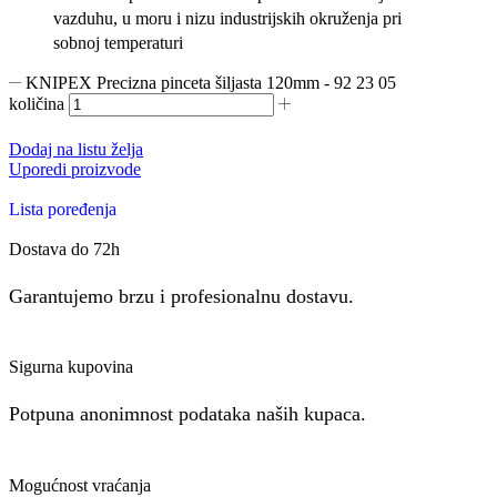
vazduhu, u moru i nizu industrijskih okruženja pri
sobnoj temperaturi
KNIPEX Precizna pinceta šiljasta 120mm - 92 23 05
količina
Dodaj na listu želja
Uporedi proizvode
Lista poređenja
Dostava do 72h
Garantujemo brzu i profesionalnu dostavu.
Sigurna kupovina
Potpuna anonimnost podataka naših kupaca.
Mogućnost vraćanja