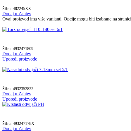
Šifra:
482245XX
Dodaj u Zahtev
Ovaj proizvod ima više varijanti. Opcije mogu biti izabrane na strani
Šifra:
4932471809
Dodaj u Zahtev
Uporedi proizvode
Šifra:
4932352822
Dodaj u Zahtev
Uporedi proizvode
Šifra:
493247178X
Dodaj u Zahtev