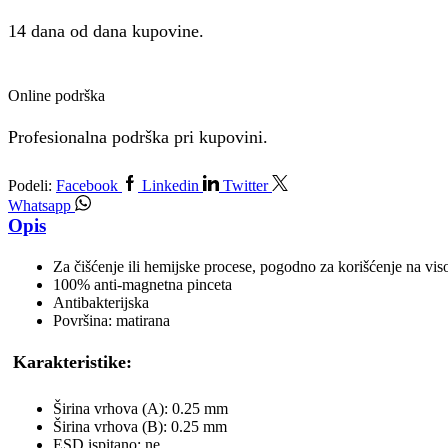
14 dana od dana kupovine.
Online podrška
Profesionalna podrška pri kupovini.
Podeli:
Facebook
Linkedin
Twitter
Whatsapp
Opis
Za čišćenje ili hemijske procese, pogodno za korišćenje na viso
100% anti-magnetna pinceta
Antibakterijska
Površina: matirana
Karakteristike:
Širina vrhova (A): 0.25 mm
Širina vrhova (B): 0.25 mm
ESD ispitano: ne