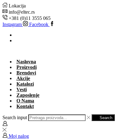
Lokacija
info@eltec.rs
+381 (0)11 3555 065
Instagram
Facebook
Naslovna
Proizvodi
Brendovi
Akcije
Katalozi
Vesti
Zaposlenje
O Nama
Kontakt
Search input
Search
Moj nalog