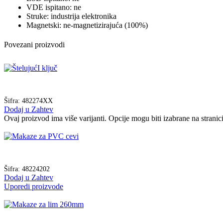
VDE ispitano: ne
Struke: industrija elektronika
Magnetski: ne-magnetizirajuća (100%)
Povezani proizvodi
Šifra:
482274XX
Dodaj u Zahtev
Ovaj proizvod ima više varijanti. Opcije mogu biti izabrane na strani
Šifra:
48224202
Dodaj u Zahtev
Uporedi proizvode