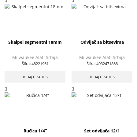
Skalpel segmentni 18mm
Odvijač sa bitsevima
Milwaukee Alati Srbija
Milwaukee Alati Srbija
Šifra:
48221961
Šifra:
4932471868
DODAJ U ZAHTEV
DODAJ U ZAHTEV
Ručica 1/4”
Set odvijača 12/1