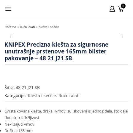
0
Početna
Ručni alati
Klešta i sečice
KNIPEX Precizna klešta za sigurnosne
unutrašnje prstenove 165mm blister
pakovanje – 48 21 J21 SB
Šifra:
48 21 J21 SB
Kategorije:
Klešta i sečice
,
Ručni alati
Čvrsta kovana klešta, drška i vrhovi su iskovani iz jednog dela, što daje
dodatnu izdržljivost
Neklizajući vrhovi
Dužina: 165 mm