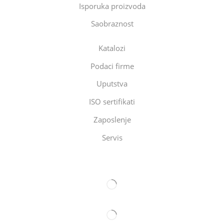
Isporuka proizvoda
Saobraznost
Katalozi
Podaci firme
Uputstva
ISO sertifikati
Zaposlenje
Servis
Eltec Export-Import Beograd