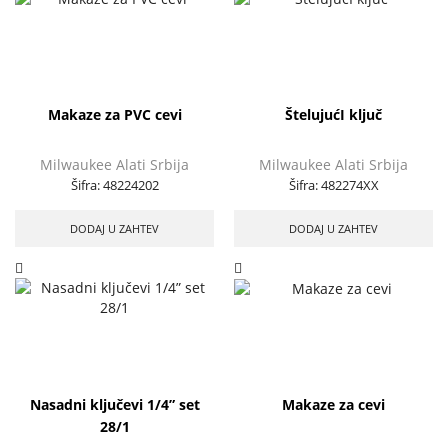
Makaze za PVC cevi
ŠtelujućI ključ
Milwaukee Alati Srbija
Milwaukee Alati Srbija
Šifra:
48224202
Šifra:
482274XX
DODAJ U ZAHTEV
DODAJ U ZAHTEV
Nasadni ključevi 1/4” set
Makaze za cevi
28/1