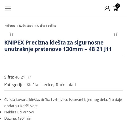
0
Početna
Ručni alati
Klešta i sečice
KNIPEX Precizna klešta za sigurnosne
unutrašnje prstenove 130mm – 48 21 J11
Šifra:
48 21 J11
Kategorije:
Klešta i sečice
,
Ručni alati
Čvrsta kovana klešta, drška i vrhovi su iskovani iz jednog dela, što daje
dodatnu izdržljivost
Neklizajući vrhovi
Dužina: 130 mm