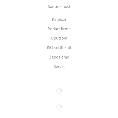
Saobraznost
Katalozi
Podaci firme
Uputstva
ISO sertifikati
Zaposlenje
Servis
Eltec Export-Import Beograd