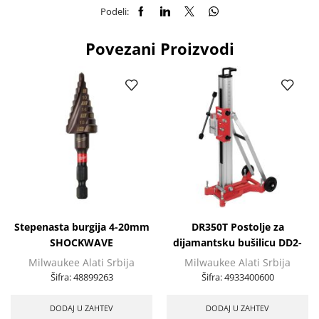
Podeli:
Povezani Proizvodi
Stepenasta burgija 4-20mm
DR350T Postolje za
SHOCKWAVE
dijamantsku bušilicu DD2-
350C
Milwaukee Alati Srbija
Milwaukee Alati Srbija
Šifra:
48899263
Šifra:
4933400600
DODAJ U ZAHTEV
DODAJ U ZAHTEV