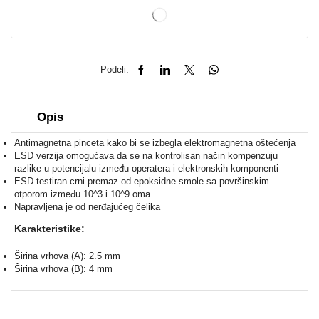
Podeli:
Opis
Antimagnetna pinceta kako bi se izbegla elektromagnetna oštećenja
ESD verzija omogućava da se na kontrolisan način kompenzuju
razlike u potencijalu između operatera i elektronskih komponenti
ESD testiran crni premaz od epoksidne smole sa površinskim
otporom između 10^3 i 10^9 oma
Napravljena je od nerđajućeg čelika
Karakteristike:
Širina vrhova (A): 2.5 mm
Širina vrhova (B): 4 mm