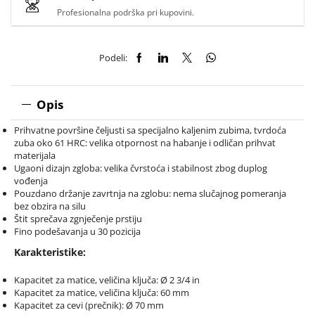
Profesionalna podrška pri kupovini.
Podeli:
Opis
Prihvatne površine čeljusti sa specijalno kaljenim zubima, tvrdoća
zuba oko 61 HRC: velika otpornost na habanje i odličan prihvat
materijala
Ugaoni dizajn zgloba: velika čvrstoća i stabilnost zbog duplog
vođenja
Pouzdano držanje zavrtnja na zglobu: nema slučajnog pomeranja
bez obzira na silu
Štit sprečava zgnječenje prstiju
Fino podešavanja u 30 pozicija
Karakteristike:
Kapacitet za matice, veličina ključa: Ø 2 3/4 in
Kapacitet za matice, veličina ključa: 60 mm
Kapacitet za cevi (prečnik): Ø 70 mm