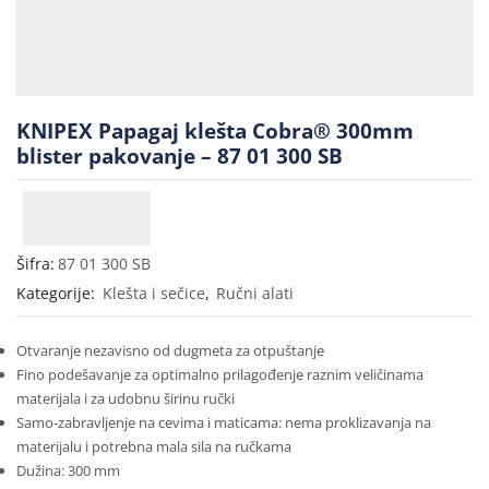
KNIPEX Papagaj klešta Cobra® 300mm
blister pakovanje – 87 01 300 SB
Šifra:
87 01 300 SB
Kategorije:
Klešta i sečice
,
Ručni alati
Otvaranje nezavisno od dugmeta za otpuštanje
Fino podešavanje za optimalno prilagođenje raznim veličinama
materijala i za udobnu širinu ručki
Samo-zabravljenje na cevima i maticama: nema proklizavanja na
materijalu i potrebna mala sila na ručkama
Dužina: 300 mm