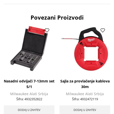
Povezani Proizvodi
Nasadni odvijači 7-13mm set
Sajla za provlačenje kablova
5/1
30m
Milwaukee Alati Srbija
Milwaukee Alati Srbija
Šifra:
4932352822
Šifra:
4932472119
DODAJ U ZAHTEV
DODAJ U ZAHTEV