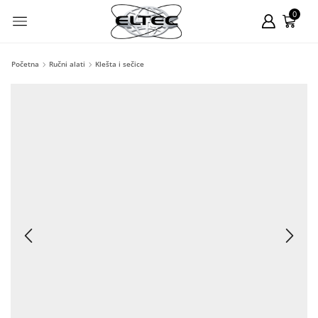
0
Početna
Ručni alati
Klešta i sečice