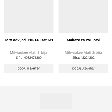
Torx odvijači T10-T40 set 6/1
Makaze za PVC cevi
Milwaukee Alati Srbija
Milwaukee Alati Srbija
Šifra:
4932471809
Šifra:
48224202
DODAJ U ZAHTEV
DODAJ U ZAHTEV