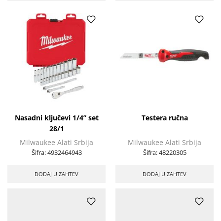
Nasadni ključevi 1/4” set
Testera ručna
28/1
Milwaukee Alati Srbija
Milwaukee Alati Srbija
Šifra:
4932464943
Šifra:
48220305
DODAJ U ZAHTEV
DODAJ U ZAHTEV