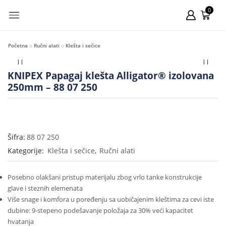
0
Početna
Ručni alati
Klešta i sečice
KNIPEX Papagaj klešta Alligator® izolovana
250mm – 88 07 250
Šifra:
88 07 250
Kategorije:
Klešta i sečice
,
Ručni alati
Posebno olakšani pristup materijalu zbog vrlo tanke konstrukcije
glave i steznih elemenata
Više snage i komfora u poređenju sa uobičajenim kleštima za cevi iste
dubine: 9-stepeno podešavanje položaja za 30% veći kapacitet
hvatanja