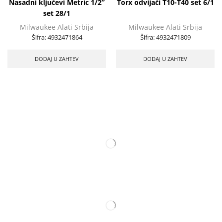
Nasadni ključevi Metric 1/2”
Torx odvijači T10-T40 set 6/1
set 28/1
Milwaukee Alati Srbija
Milwaukee Alati Srbija
Šifra:
4932471864
Šifra:
4932471809
DODAJ U ZAHTEV
DODAJ U ZAHTEV