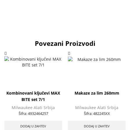
Povezani Proizvodi
Kombinovani ključevi MAX
Makaze za lim 260mm
BITE set 7/1
Milwaukee Alati Srbija
Milwaukee Alati Srbija
Šifra:
4932464257
Šifra:
482245XX
DODAJ U ZAHTEV
DODAJ U ZAHTEV