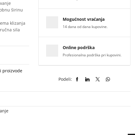
avanje
obnu širinu
Mogućnost vraćanja
ema klizanja
14 dana od dana kupovine.
ručna sila
Online podrška
Profesionalna podrška pri kupovini.
i proizvode
Podeli:
janje