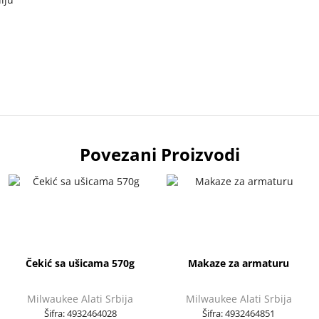
Povezani Proizvodi
Čekić sa ušicama 570g
Makaze za armaturu
Milwaukee Alati Srbija
Milwaukee Alati Srbija
Šifra:
4932464028
Šifra:
4932464851