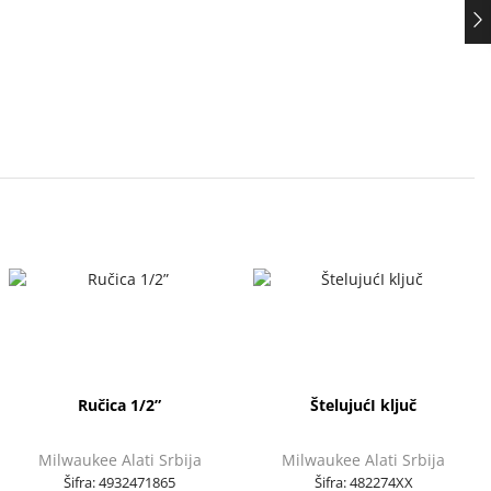
Ručica 1/2”
ŠtelujućI ključ
Milwaukee Alati Srbija
Milwaukee Alati Srbija
Šifra:
4932471865
Šifra:
482274XX