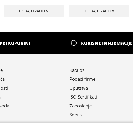
DODAJ U ZAHTEV
DODAJ U ZAHTEV
PRI KUPOVINI
KORISNE INFORMACIJE
ne
Katalozi
ača
Podaci firme
nosti
Uputstva
a
ISO Sertifikati
zvoda
Zaposlenje
Servis