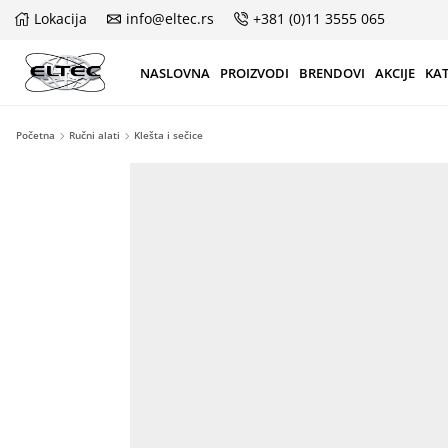
Lokacija
info@eltec.rs
+381 (0)11 3555 065
NASLOVNA
PROIZVODI
BRENDOVI
AKCIJE
KA
Početna
Ručni alati
Klešta i sečice