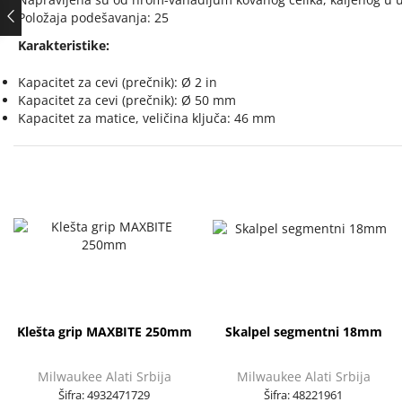
Položaja podešavanja: 25
Karakteristike:
Kapacitet za cevi (prečnik): Ø 2 in
Kapacitet za cevi (prečnik): Ø 50 mm
Kapacitet za matice, veličina ključa: 46 mm
Klešta grip MAXBITE 250mm
Skalpel segmentni 18mm
Milwaukee Alati Srbija
Milwaukee Alati Srbija
Šifra:
4932471729
Šifra:
48221961