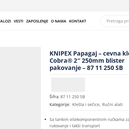
TALOZI
VESTI
ZAPOSLENJE
O NAMA
KONTAKT
KNIPEX Papagaj – cevna kl
Cobra® 2″ 250mm blister
pakovanje – 87 11 250 SB
Šifra:
87 11 250 SB
Kategorije:
Klešta i sečice
,
Ručni alati
Sa tankim višekomponentnim ručkama za
rukovanje i lakši transport