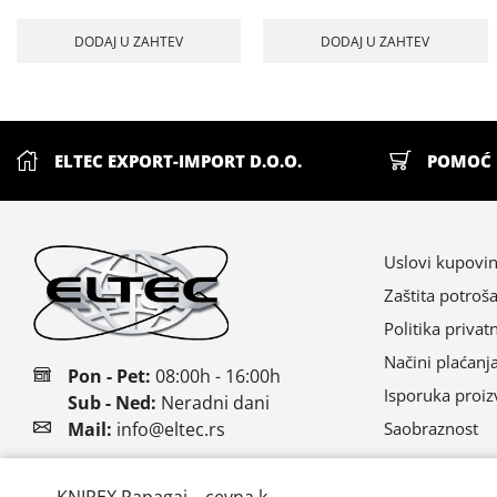
DODAJ U ZAHTEV
DODAJ U ZAHTEV
ELTEC EXPORT-IMPORT D.O.O.
POMOĆ 
Uslovi kupovi
Zaštita potroš
Politika privat
Načini plaćanj
Pon - Pet:
08:00h - 16:00h
Isporuka proi
Sub - Ned:
Neradni dani
Saobraznost
Mail:
info@eltec.rs