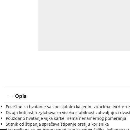
Opis
Površine za hvatanje sa specijalnim kaljenim zupcima: tvrdoća 
Dizajn kutijastih zglobova za visoku stabilnost zahvaljujući dvost
Pouzdano hvatanje vijka šarke: nema nenamernog pomeranja
Štitnik od štipanja sprečava štipanje prstiju korisnika
Napravljena su od hrom-vanadijum kovanog čelika, kaljenog u u