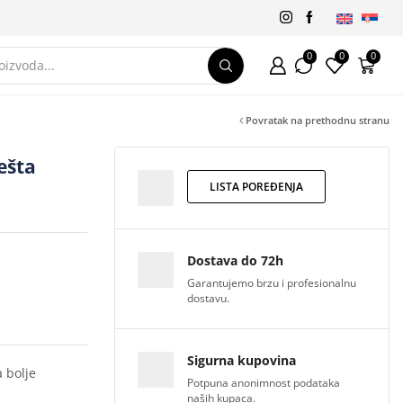
0
0
0
Povratak na prethodnu stranu
ešta
LISTA POREĐENJA
Dostava do 72h
Garantujemo brzu i profesionalnu
dostavu.
Sigurna kupovina
 bolje
Potpuna anonimnost podataka
naših kupaca.