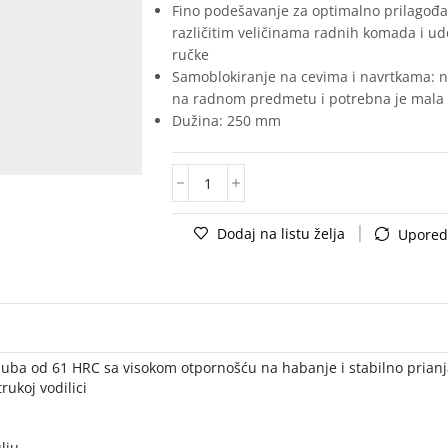
Fino podešavanje za optimalno prilagođ
različitim veličinama radnih komada i ud
ručke
Samoblokiranje na cevima i navrtkama: n
na radnom predmetu i potrebna je mala 
Dužina: 250 mm
Dodaj na listu želja
Upored
zuba od 61 HRC sa visokom otpornošću na habanje i stabilno prian
rukoj vodilici
lju