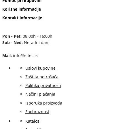
Pomoć pri kupovini
Korisne informacije
Kontakt informacije
Pon - Pet:
08:00h - 16:00h
Sub - Ned:
Neradni dani
Mail:
info@eltec.rs
Uslovi kupovine
Zaštita potrošača
Politika privatnosti
Načini plaćanja
Isporuka proizvoda
Saobraznost
Katalozi