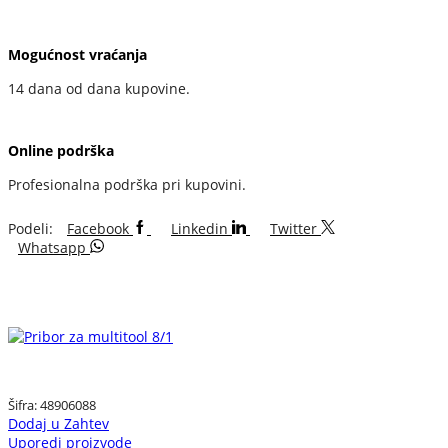
Mogućnost vraćanja
14 dana od dana kupovine.
Online podrška
Profesionalna podrška pri kupovini.
Podeli:
Facebook
Linkedin
Twitter
Whatsapp
Šifra:
48906088
Dodaj u Zahtev
Uporedi proizvode