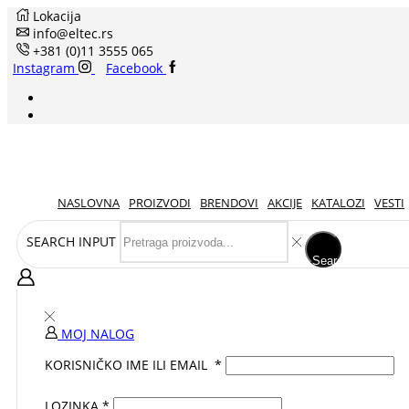
Lokacija
info@eltec.rs
+381 (0)11 3555 065
Instagram
Facebook
NASLOVNA
PROIZVODI
BRENDOVI
AKCIJE
KATALOZI
VESTI
SEARCH INPUT
Search
MOJ NALOG
KORISNIČKO IME ILI EMAIL
*
LOZINKA
*