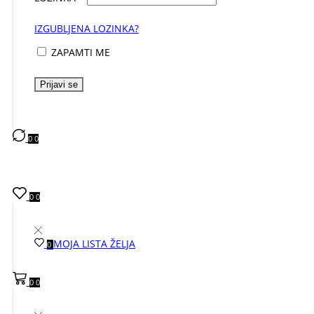
IZGUBLJENA LOZINKA?
ZAPAMTI ME
Prijavi se
0
0
0
0
MOJA LISTA ŽELJA
0
0
0