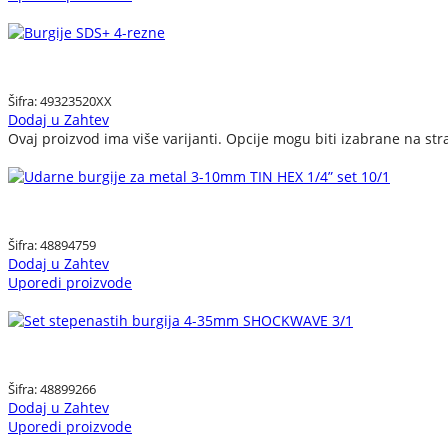
Šifra:
49323520XX
Dodaj u Zahtev
Ovaj proizvod ima više varijanti. Opcije mogu biti izabrane na str
Šifra:
48894759
Dodaj u Zahtev
Uporedi proizvode
Šifra:
48899266
Dodaj u Zahtev
Uporedi proizvode