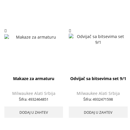
Makaze za armaturu
Odvijač sa bitsevima set 9/1
Milwaukee Alati Srbija
Milwaukee Alati Srbija
Šifra:
4932464851
Šifra:
4932471598
DODAJ U ZAHTEV
DODAJ U ZAHTEV