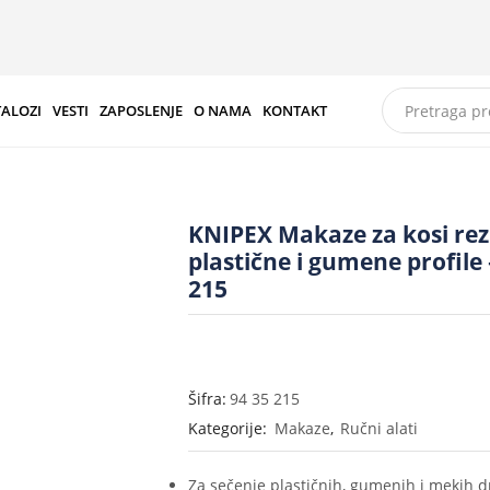
TALOZI
VESTI
ZAPOSLENJE
O NAMA
KONTAKT
KNIPEX Makaze za kosi rez
plastične i gumene profile 
215
Šifra:
94 35 215
Kategorije:
Makaze
,
Ručni alati
Za sečenje plastičnih, gumenih i mekih d