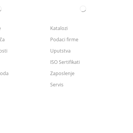
El
e
Katalozi
B
ača
Podaci firme
osti
Uputstva
ISO Sertifikati
voda
Zaposlenje
El
Servis
N