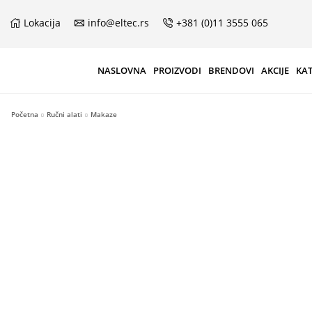
Lokacija
info@eltec.rs
+381 (0)11 3555 065
NASLOVNA
PROIZVODI
BRENDOVI
AKCIJE
KA
Početna
Ručni alati
Makaze