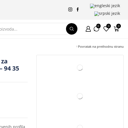
0
0
0
Povratak na prethodnu stranu
 za
– 94 35
rvenih profila