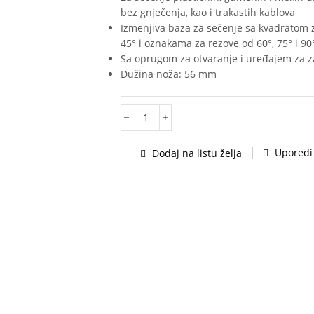
bez gnječenja, kao i trakastih kablova
Izmenjiva baza za sečenje sa kvadratom 
45° i oznakama za rezove od 60°, 75° i 90
Sa oprugom za otvaranje i uređajem za z
Dužina noža: 56 mm
Uporedi
Dodaj na listu želja