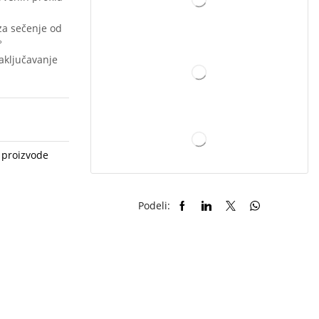
za sečenje od
°
aključavanje
 proizvode
Podeli: