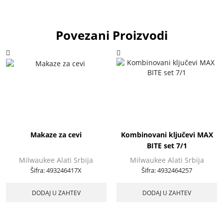
Povezani Proizvodi
Makaze za cevi
Kombinovani ključevi MAX
BITE set 7/1
Milwaukee Alati Srbija
Milwaukee Alati Srbija
Šifra:
493246417X
Šifra:
4932464257
DODAJ U ZAHTEV
DODAJ U ZAHTEV